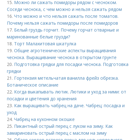
15.
Можно ли сажать помидоры рядом с чесноком.
Соседи чеснока, с чем можно и нельзя сажать рядом
16.
Что можно и что нельзя сажать после томатов.
Почему нельзя сажать помидоры после помидоров
17.
Белый груздь горчит. Почему горчат отварные и
маринованные белые грузди?
18.
Торт Малахитовая шкатулка
19.
Общие агротехнические аспекты выращивания
чеснока. Выращивание чеснока в открытом грунте
20.
Подготовка грядки для посадки чеснока. Подготовка
грядки
21.
Гортензия метельчатая ванилла фрейз обрезка.
Ботаническое описание
22.
Когда выкапывать лютик. Лютики и уход за ними: от
посадки и цветения до хранения
23.
Как выращивать чабрец на даче. Чабрец: посадка и
уход
24.
Чабрец на кухонном окошке
25.
Пикантный острый перец с луком на зиму. Как
замариновать острый перец с маслом на зиму
26.
Обзор сортов острого перца для цельноплодного