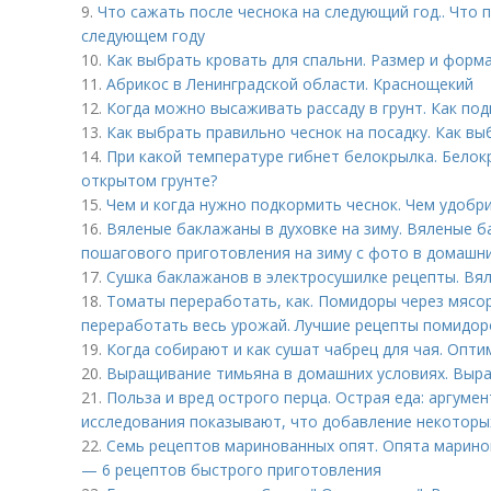
9.
Что сажать после чеснока на следующий год.. Что 
следующем году
10.
Как выбрать кровать для спальни. Размер и форм
11.
Абрикос в Ленинградской области. Краснощекий
12.
Когда можно высаживать рассаду в грунт. Как под
13.
Как выбрать правильно чеснок на посадку. Как вы
14.
При какой температуре гибнет белокрылка. Белокр
открытом грунте?
15.
Чем и когда нужно подкормить чеснок. Чем удобр
16.
Вяленые баклажаны в духовке на зиму. Вяленые б
пошагового приготовления на зиму с фото в домашни
17.
Сушка баклажанов в электросушилке рецепты. Вя
18.
Томаты переработать, как. Помидоры через мясор
переработать весь урожай. Лучшие рецепты помидоро
19.
Когда собирают и как сушат чабрец для чая. Опт
20.
Выращивание тимьяна в домашних условиях. Выр
21.
Польза и вред острого перца. Острая еда: аргуме
исследования показывают, что добавление некоторы
22.
Семь рецептов маринованных опят. Опята марино
— 6 рецептов быстрого приготовления