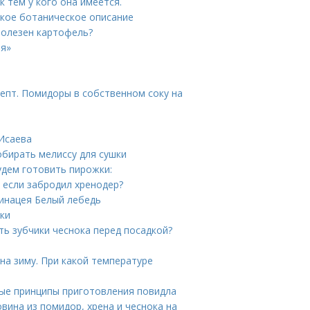
к тем у кого она имеется.
ткое ботаническое описание
полезен картофель?
ия»
епт. Помидоры в собственном соку на
 Исаева
собирать мелиссу для сушки
удем готовить пирожки:
 если забродил хренодер?
хинацея Белый лебедь
ики
ь зубчики чеснока перед посадкой?
на зиму. При какой температуре
ные принципы приготовления повидла
овина из помидор, хрена и чеснока на