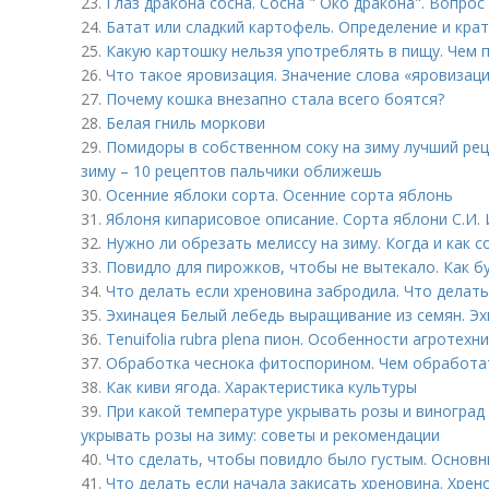
23.
Глаз дракона сосна. Сосна " Око дракона". Вопрос 
24.
Батат или сладкий картофель. Определение и кра
25.
Какую картошку нельзя употреблять в пищу. Чем 
26.
Что такое яровизация. Значение слова «яровизац
27.
Почему кошка внезапно стала всего боятся?
28.
Белая гниль моркови
29.
Помидоры в собственном соку на зиму лучший рец
зиму – 10 рецептов пальчики оближешь
30.
Осенние яблоки сорта. Осенние сорта яблонь
31.
Яблоня кипарисовое описание. Сорта яблони С.И.
32.
Нужно ли обрезать мелиссу на зиму. Когда и как 
33.
Повидло для пирожков, чтобы не вытекало. Как б
34.
Что делать если хреновина забродила. Что делать
35.
Эхинацея Белый лебедь выращивание из семян. Э
36.
Tenuifolia rubra plena пион. Особенности агротехн
37.
Обработка чеснока фитоспорином. Чем обработат
38.
Как киви ягода. Характеристика культуры
39.
При какой температуре укрывать розы и виноград 
укрывать розы на зиму: советы и рекомендации
40.
Что сделать, чтобы повидло было густым. Основ
41.
Что делать если начала закисать хреновина. Хрен