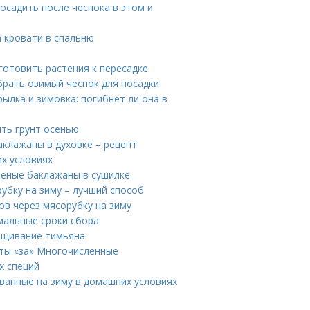
посадить после чеснока в этом и
а кровати в спальню
готовить растения к пересадке
брать озимый чеснок для посадки
ылка и зимовка: погибнет ли она в
ить грунт осенью
аклажаны в духовке – рецепт
х условиях
леные баклажаны в сушилке
убку на зиму – лучший способ
в через мясорубку на зиму
имальные сроки сбора
ащивание тимьяна
нты «за» Многочисленные
х специй
ванные на зиму в домашних условиях