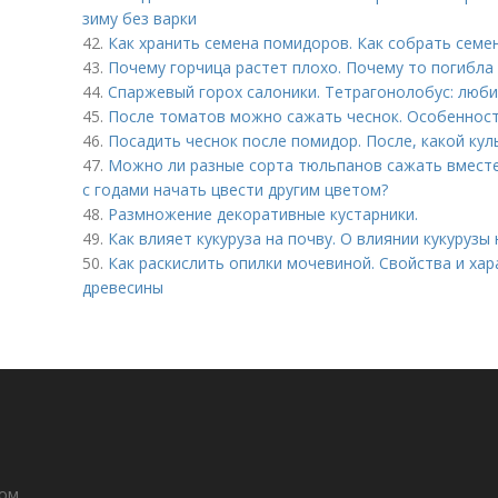
зиму без варки
42.
Как хранить семена помидоров. Как собрать сем
43.
Почему горчица растет плохо. Почему то погибла
44.
Спаржевый горох салоники. Тетрагонолобус: люб
45.
После томатов можно сажать чеснок. Особенност
46.
Посадить чеснок после помидор. После, какой кул
47.
Можно ли разные сорта тюльпанов сажать вместе
с годами начать цвести другим цветом?
48.
Размножение декоративные кустарники.
49.
Как влияет кукуруза на почву. О влиянии кукурузы 
50.
Как раскислить опилки мочевиной. Свойства и ха
древесины
дом