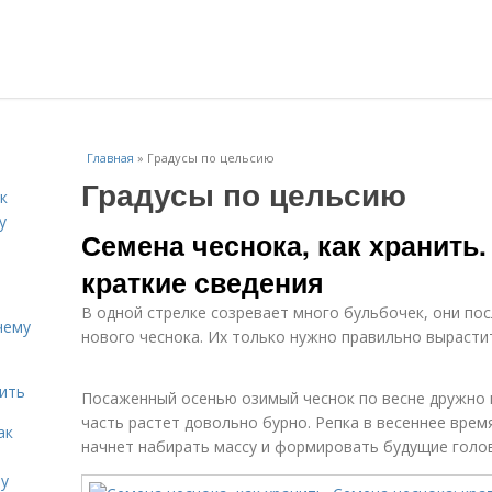
Главная
»
Градусы по цельсию
Градусы по цельсию
к
у
Семена чеснока, как хранить.
краткие сведения
В одной стрелке созревает много бульбочек, они п
чему
нового чеснока. Их только нужно правильно вырастит
дить
Посаженный осенью озимый чеснок по весне дружно п
часть растет довольно бурно. Репка в весеннее врем
ак
начнет набирать массу и формировать будущие голов
ту