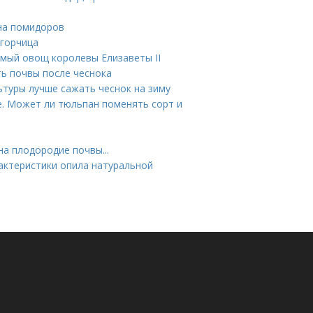
ена помидоров
 горчица
имый овощ королевы Елизаветы II
ь почвы после чеснока
ьтуры лучше сажать чеснок на зиму
. Может ли тюльпан поменять сорт и
на плодородие почвы...
рактеристики опила натуральной