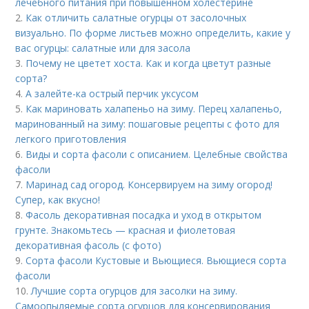
лечебного питания при повышенном холестерине
2.
Как отличить салатные огурцы от засолочных
визуально. По форме листьев можно определить, какие у
вас огурцы: салатные или для засола
3.
Почему не цветет хоста. Как и когда цветут разные
сорта?
4.
А залейте-ка острый перчик уксусом
5.
Как мариновать халапеньо на зиму. Перец халапеньо,
маринованный на зиму: пошаговые рецепты с фото для
легкого приготовления
6.
Виды и сорта фасоли с описанием. Целебные свойства
фасоли
7.
Маринад сад огород. Консервируем на зиму огород!
Супер, как вкусно!
8.
Фасоль декоративная посадка и уход в открытом
грунте. Знакомьтесь — красная и фиолетовая
декоративная фасоль (с фото)
9.
Сорта фасоли Кустовые и Вьющиеся. Вьющиеся сорта
фасоли
10.
Лучшие сорта огурцов для засолки на зиму.
Самоопыляемые сорта огурцов для консервирования