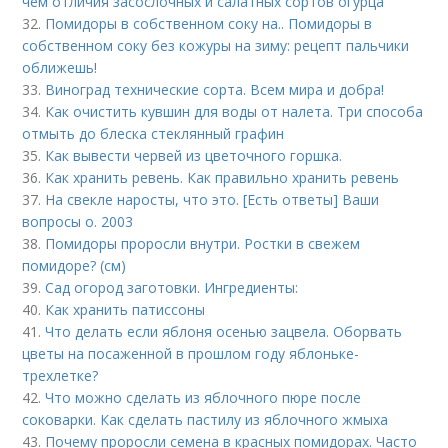
чем отличия засослочных и салатных сортов огурца
32.
Помидоры в собственном соку на.. Помидоры в
собственном соку без кожуры на зиму: рецепт пальчики
оближешь!
33.
Виноград технические сорта. Всем мира и добра!
34.
Как очистить кувшин для воды от налета. Три способа
отмыть до блеска стеклянный графин
35.
Как вывести червей из цветочного горшка.
36.
Как хранить ревень. Как правильно хранить ревень
37.
На свекле наросты, что это. [Есть ответы] Ваши
вопросы о. 2003
38.
Помидоры проросли внутри. Ростки в свежем
помидоре? (см)
39.
Сад огород заготовки. Ингредиенты:
40.
Как хранить патиссоны
41.
Что делать если яблоня осенью зацвела. Оборвать
цветы на посаженной в прошлом году яблоньке-
трехлетке?
42.
Что можно сделать из яблочного пюре после
соковарки. Как сделать пастилу из яблочного жмыха
43.
Почему проросли семена в красных помидорах. Часто