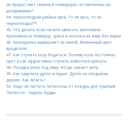
ли прорастают семена в помидорах, оставленных на
дозаривание?
44.
Черноплодная рябина ирга. То ли ирга, то ли
черноплодка???
45.
Что делать если начала закисать хреновина.
Хреновина из помидор, хрена и чеснока на зиму без варки
46.
Белокрылка вымерзает ли зимой. Жизненный цикл
вредителя
47.
Как отучить козу бодаться. Почему коза постоянно
орет и как эффективно отучить животное кричать
48.
Посадка репы под зиму. Когда сажают репу
49.
Как заделать дупло в груше. Дупло на плодовом
дереве. Как лечить?
50.
Надо ли чистить патиссоны от кожуры для тушения.
Патиссон - ладонь Будды