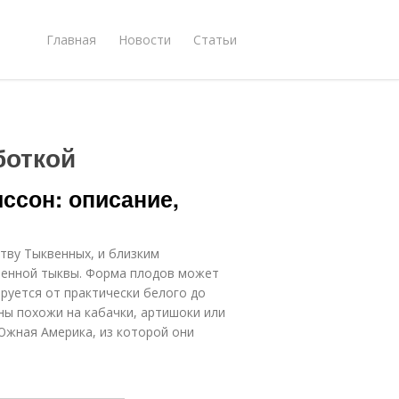
Главная
Новости
Статьи
боткой
иссон: описание,
тву Тыквенных, и близким
венной тыквы. Форма плодов может
руется от практически белого до
ны похожи на кабачки, артишоки или
Южная Америка, из которой они