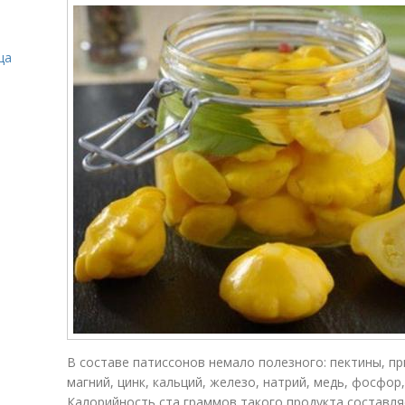
ца
В составе патиссонов немало полезного: пектины, пр
магний, цинк, кальций, железо, натрий, медь, фосфор,
Калорийность ста граммов такого продукта составля