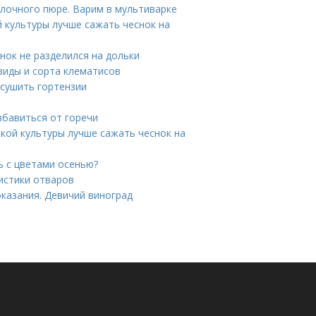
блочного пюре. Варим в мультиварке
й культуры лучше сажать чеснок на
нок не разделился на дольки
виды и сорта клематисов
ысушить гортензии
избавиться от горечи
акой культуры лучше сажать чеснок на
ь с цветами осенью?
истики отваров
казания. Девичий виноград