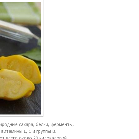
иродные сахара, белки, ферменты,
 витамины Е, С и группы В.
ет всего около 20 килокалорий.