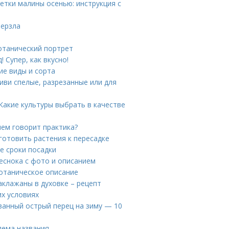
ветки малины осенью: инструкция с
мерзла
отанический портрет
 Супер, как вкусно!
ие виды и сорта
иви спелые, разрезанные или для
 Какие культуры выбрать в качестве
чем говорит практика?
готовить растения к пересадке
е сроки посадки
чеснока с фото и описанием
Ботаническое описание
аклажаны в духовке – рецепт
х условиях
анный острый перец на зиму — 10
лема названия