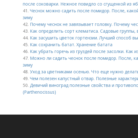
после соковарки. Нежное повидло со сгущенкой из я
41.
Чеснок можно садить после помидор. После, како
зиму
42.
Почему чеснок не завязывает головку. Почему чес
43.
Как определить сорт клематиса. Садовые группы, 
44.
Как засушить цветок гортензии. Лучший способ в
45.
Как сохранить батат. Хранение батата
46.
Как убрать горечь из груздей после засолки. Как 
47.
Можно ли садить чеснок после помидор. После, к
зиму
48.
Уход за цветниками осенью. Что еще нужно делат
49.
Чем полезен капустный отвар. Полезные характер
50.
Девичий виноград полезные свойства и противопо
(Parthenocissus)