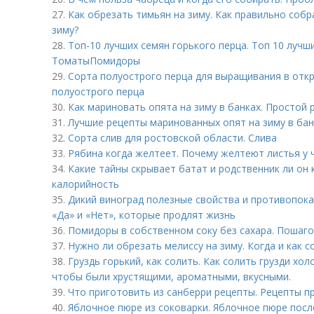
27.
Как обрезать тимьян на зиму. Как правильно собр
зиму?
28.
Топ-10 лучших семян горького перца. Топ 10 лучши
ТоматыПомидоры
29.
Сорта полуострого перца для выращивания в откр
полуострого перца
30.
Как мариновать опята на зиму в банках. Простой 
31.
Лучшие рецепты маринованных опят на зиму в бан
32.
Сорта слив для ростовской области. Слива
33.
Рябина когда желтеет. Почему желтеют листья у
34.
Какие тайны скрывает батат и родственник ли он 
калорийность
35.
Дикий виноград полезные свойства и противопока
«Да» и «Нет», которые продлят жизнь
36.
Помидоры в собственном соку без сахара. Пошаго
37.
Нужно ли обрезать мелиссу на зиму. Когда и как 
38.
Груздь горький, как солить. Как солить грузди х
чтобы были хрустящими, ароматными, вкусными.
39.
Что приготовить из санберри рецепты. Рецепты п
40.
Яблочное пюре из соковарки. Яблочное пюре после