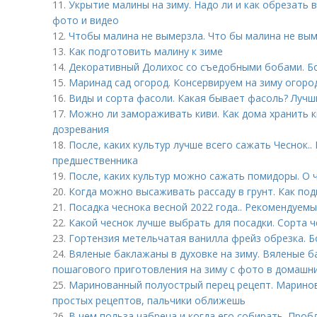
11.
Укрытие малины на зиму. Надо ли и как обрезать 
фото и видео
12.
Чтобы малина не вымерзла. Что бы малина не вы
13.
Как подготовить малину к зиме
14.
Декоративный Долихос со съедобными бобами. Б
15.
Маринад сад огород. Консервируем на зиму огород!
16.
Виды и сорта фасоли. Какая бывает фасоль? Лучш
17.
Можно ли замораживать киви. Как дома хранить к
дозревания
18.
После, каких культур лучше всего сажать Чеснок..
предшественника
19.
После, каких культур можно сажать помидоры. О 
20.
Когда можно высаживать рассаду в грунт. Как под
21.
Посадка чеснока весной 2022 года.. Рекомендуемы
22.
Какой чеснок лучше выбрать для посадки. Сорта 
23.
Гортензия метельчатая ванилла фрейз обрезка. 
24.
Вяленые баклажаны в духовке на зиму. Вяленые б
пошагового приготовления на зиму с фото в домашни
25.
Маринованный полуострый перец рецепт. Маринов
простых рецептов, пальчики оближешь
26.
В чем польза чабреца и когда его собирать. Проб