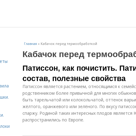
Главная
»
Кабачок перед термообработкой
Кабачок перед термообра
веты
Патиссон, как почистить. Пат
состав, полезные свойства
ь
вила
Патиссон является растением, относящимся к семейс
родственником более привычной для многих обыкно
шки.
быть тарельчатой или колокольчатой, оттенок варьи
жёлтого, оранжевого или зелёного. По вкусу патиссо
спаржу. Родиной таких интересных плодов является 
и.
распространились по Европе.
блоки