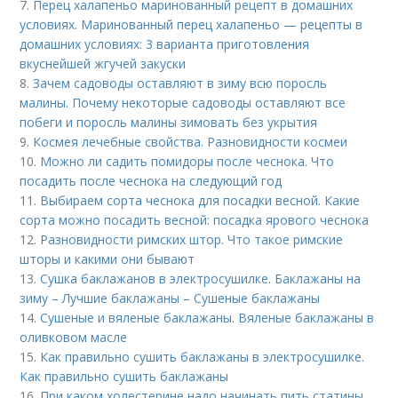
7.
Перец халапеньо маринованный рецепт в домашних
условиях. Маринованный перец халапеньо — рецепты в
домашних условиях: 3 варианта приготовления
вкуснейшей жгучей закуски
8.
Зачем садоводы оставляют в зиму всю поросль
малины. Почему некоторые садоводы оставляют все
побеги и поросль малины зимовать без укрытия
9.
Космея лечебные свойства. Разновидности космеи
10.
Можно ли садить помидоры после чеснока. Что
посадить после чеснока на следующий год
11.
Выбираем сорта чеснока для посадки весной. Какие
сорта можно посадить весной: посадка ярового чеснока
12.
Разновидности римских штор. Что такое римские
шторы и какими они бывают
13.
Сушка баклажанов в электросушилке. Баклажаны на
зиму – Лучшие баклажаны – Сушеные баклажаны
14.
Сушеные и вяленые баклажаны. Вяленые баклажаны в
оливковом масле
15.
Как правильно сушить баклажаны в электросушилке.
Как правильно сушить баклажаны
16.
При каком холестерине надо начинать пить статины.