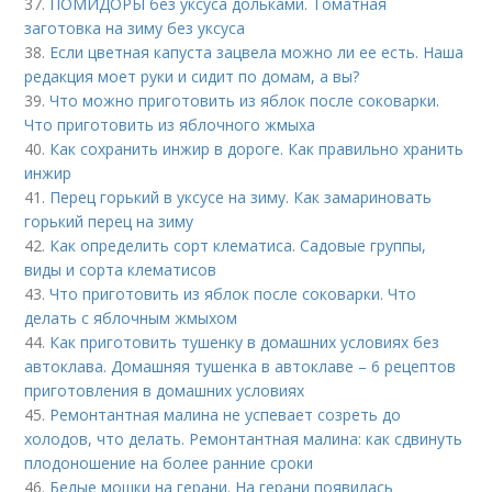
37.
ПОМИДОРЫ без уксуса дольками. Томатная
заготовка на зиму без уксуса
38.
Если цветная капуста зацвела можно ли ее есть. Наша
редакция моет руки и сидит по домам, а вы?
39.
Что можно приготовить из яблок после соковарки.
Что приготовить из яблочного жмыха
40.
Как сохранить инжир в дороге. Как правильно хранить
инжир
41.
Перец горький в уксусе на зиму. Как замариновать
горький перец на зиму
42.
Как определить сорт клематиса. Садовые группы,
виды и сорта клематисов
43.
Что приготовить из яблок после соковарки. Что
делать с яблочным жмыхом
44.
Как приготовить тушенку в домашних условиях без
автоклава. Домашняя тушенка в автоклаве – 6 рецептов
приготовления в домашних условиях
45.
Ремонтантная малина не успевает созреть до
холодов, что делать. Ремонтантная малина: как сдвинуть
плодоношение на более ранние сроки
46.
Белые мошки на герани. На герани появилась