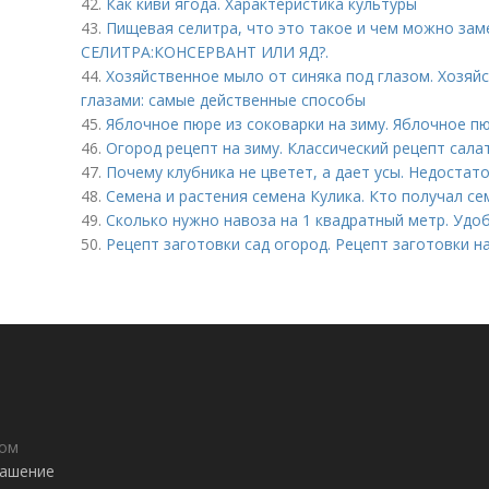
42.
Как киви ягода. Характеристика культуры
43.
Пищевая селитра, что это такое и чем можно за
СЕЛИТРА:КОНСЕРВАНТ ИЛИ ЯД?.
44.
Хозяйственное мыло от синяка под глазом. Хозяй
глазами: самые действенные способы
45.
Яблочное пюре из соковарки на зиму. Яблочное п
46.
Огород рецепт на зиму. Классический рецепт сала
47.
Почему клубника не цветет, а дает усы. Недостат
48.
Семена и растения семена Кулика. Кто получал се
49.
Сколько нужно навоза на 1 квадратный метр. Удо
50.
Рецепт заготовки сад огород. Рецепт заготовки н
дом
лашение