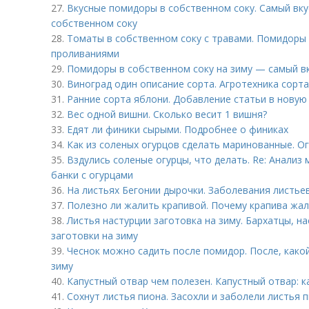
27.
Вкусные помидоры в собственном соку. Самый вк
собственном соку
28.
Томаты в собственном соку с травами. Помидоры 
проливаниями
29.
Помидоры в собственном соку на зиму — самый вк
30.
Виноград один описание сорта. Агротехника сорта
31.
Ранние сорта яблони. Добавление статьи в новую
32.
Вес одной вишни. Сколько весит 1 вишня?
33.
Едят ли финики сырыми. Подробнее о финиках
34.
Как из соленых огурцов сделать маринованные. О
35.
Вздулись соленые огурцы, что делать. Re: Анали
банки с огурцами
36.
На листьях Бегонии дырочки. Заболевания листье
37.
Полезно ли жалить крапивой. Почему крапива жа
38.
Листья настурции заготовка на зиму. Бархатцы, н
заготовки на зиму
39.
Чеснок можно садить после помидор. После, како
зиму
40.
Капустный отвар чем полезен. Капустный отвар: к
41.
Сохнут листья пиона. Засохли и заболели листья 