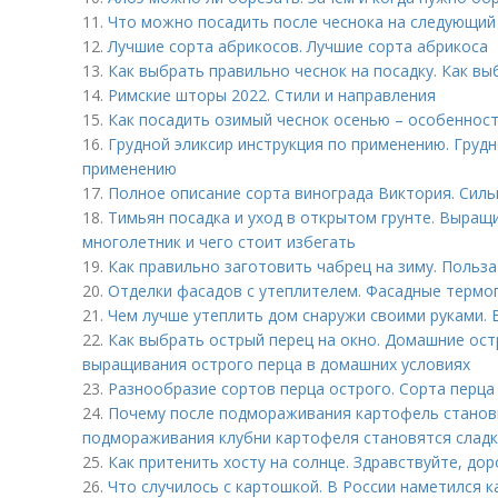
11.
Что можно посадить после чеснока на следующий
12.
Лучшие сорта абрикосов. Лучшие сорта абрикоса
13.
Как выбрать правильно чеснок на посадку. Как вы
14.
Римские шторы 2022. Стили и направления
15.
Как посадить озимый чеснок осенью – особенност
16.
Грудной эликсир инструкция по применению. Грудн
применению
17.
Полное описание сорта винограда Виктория. Силь
18.
Тимьян посадка и уход в открытом грунте. Выращи
многолетник и чего стоит избегать
19.
Как правильно заготовить чабрец на зиму. Польз
20.
Отделки фасадов с утеплителем. Фасадные термоп
21.
Чем лучше утеплить дом снаружи своими руками.
22.
Как выбрать острый перец на окно. Домашние ост
выращивания острого перца в домашних условиях
23.
Разнообразие сортов перца острого. Сорта перца
24.
Почему после подмораживания картофель станови
подмораживания клубни картофеля становятся слад
25.
Как притенить хосту на солнце. Здравствуйте, дор
26.
Что случилось с картошкой. В России наметился 