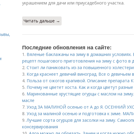
украшением для дачи или приусадебного участка.
.
Читать дальше →
зывы,
Последние обновления на сайте:
1.
Вяленые баклажаны на зиму в домашних условиях. 
м
рецепт пошагового приготовления на зиму с фото в 
2.
Стоит ли паниковать из-за повышенного холестери
3.
Когда краснеет девичий виноград. Все о девичьем 
4.
Польза от ожогов крапивой. Описание препарата 
5.
Почему не цветет хоста. Как и когда цветут разные
6.
Маринованные хрустящие огурцы с маслом на зиму
масле
7.
Уход ЗА МАЛИНОЙ осенью от А до Я. ОСЕННИЙ У
8.
Уход за малиной осенью и подготовка к зиме. М
9.
Лучшие сорта огурцов для засолки на зиму. Самоо
консервирования
10.
Алоэ можно ли обрезать. Зачем и когда нужно об