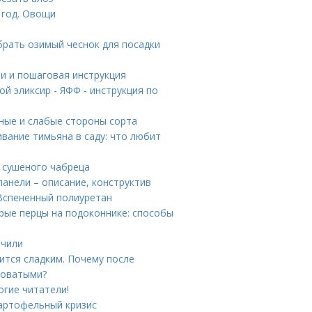
 год. Овощи
брать озимый чеснок для посадки
и и пошаговая инструкция
ой эликсир - ЯФФ - инструкция по
ные и слабые стороны сорта
вание тимьяна в саду: что любит
а сушеного чабреца
анели – описание, конструктив
 Вспененный полиуретан
рые перцы на подоконнике: способы
 чили
тся сладким. Почему после
коватыми?
огие читатели!
картофельный кризис