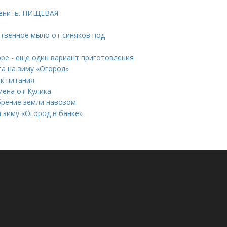
менить. ПИЩЕВАЯ
ственное мыло от синяков под
юре - еще один вариант приготовления
та на зиму «Огород»
ок питания
мена от Кулика
брение земли навозом
а зиму «Огород в банке»