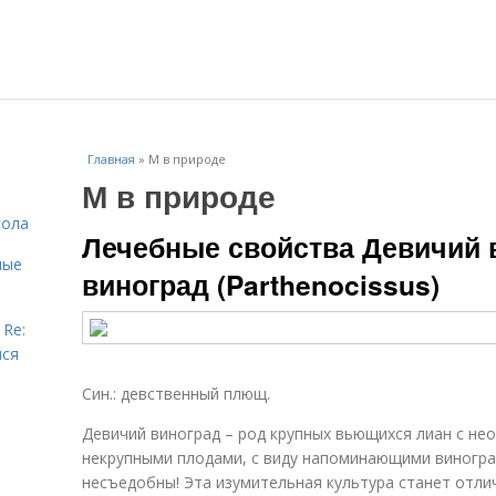
Главная
»
М в природе
М в природе
сола
Лечебные свойства Девичий 
ные
виноград (Parthenocissus)
 Re:
йся
Син.: девственный плющ.
Девичий виноград – род крупных вьющихся лиан с не
некрупными плодами, с виду напоминающими виногра
несъедобны! Эта изумительная культура станет отли