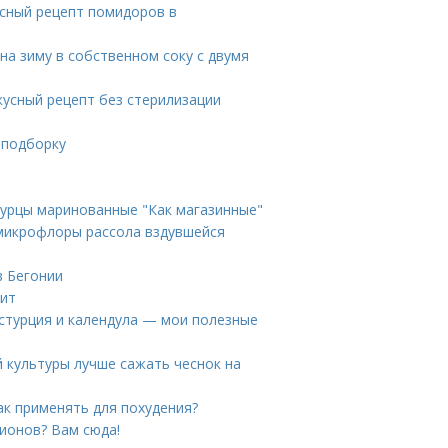
усный рецепт помидоров в
на зиму в собственном соку с двумя
усный рецепт без стерилизации
 подборку
гурцы маринованные "Как магазинные"
з микрофлоры рассола вздувшейся
в Бегонии
лит
астурция и календула — мои полезные
й культуры лучше сажать чеснок на
ак применять для похудения?
пионов? Вам сюда!