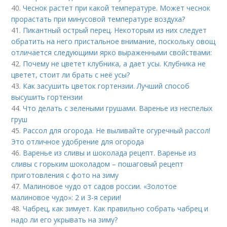
40.
Чеснок растет при какой температуре. Может чеснок
прорастать при минусовой температуре воздуха?
41.
Пикантный острый перец. Некоторым из них следует
обратить на него пристальное внимание, поскольку овощ
отличается следующими ярко выраженными свойствами:
42.
Почему не цветет клубника, а дает усы. Клубника не
цветет, стоит ли брать с неё усы?
43.
Как засушить цветок гортензии. Лучший способ
высушить гортензии
44.
Что делать с зелеными грушами. Варенье из неспелых
груш
45.
Рассол для огорода. Не выливайте огуречный рассол!
Это отличное удобрение для огорода
46.
Варенье из сливы и шоколада рецепт. Варенье из
сливы с горьким шоколадом – пошаговый рецепт
приготовления с фото на зиму
47.
Малиновое чудо от садов россии. «Золотое
малиновое чудо»: 2 и 3-я серии!
48.
Чабрец, как зимует. Как правильно собрать чабрец и
надо ли его укрывать на зиму?