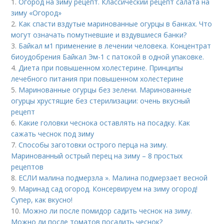
1.
Огород на зиму рецепт. Классический рецепт салата на
зиму «Огород»
2.
Как спасти вздутые маринованные огурцы в банках. Что
могут означать помутневшие и вздувшиеся банки?
3.
Байкал м1 применение в лечении человека. Концентрат
биоудобрения Байкал Эм-1 с патокой в одной упаковке.
4.
Диета при повышенном холестерине. Принципы
лечебного питания при повышенном холестерине
5.
Маринованные огурцы без зелени. Маринованные
огурцы хрустящие без стерилизации: очень вкусный
рецепт
6.
Какие головки чеснока оставлять на посадку. Как
сажать чеснок под зиму
7.
Способы заготовки острого перца на зиму.
Маринованный острый перец на зиму – 8 простых
рецептов
8.
ЕСЛИ малина подмерзла ». Малина подмерзает весной
9.
Маринад сад огород. Консервируем на зиму огород!
Супер, как вкусно!
10.
Можно ли после помидор садить чеснок на зиму.
Можно ли после томатов посадить чеснок?