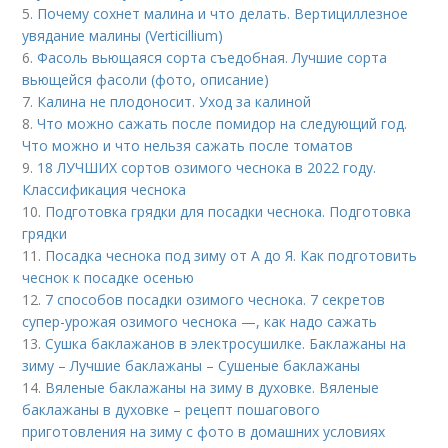
5.
Почему сохнет малина и что делать. Вертициллезное
увядание малины (Verticillium)
6.
Фасоль вьющаяся сорта съедобная. Лучшие сорта
вьющейся фасоли (фото, описание)
7.
Калина не плодоносит. Уход за калиной
8.
Что можно сажать после помидор на следующий год.
Что можно и что нельзя сажать после томатов
9.
18 ЛУЧШИХ сортов озимого чеснока в 2022 году.
Классификация чеснока
10.
Подготовка грядки для посадки чеснока. Подготовка
грядки
11.
Посадка чеснока под зиму от А до Я. Как подготовить
чеснок к посадке осенью
12.
7 способов посадки озимого чеснока. 7 секретов
супер-урожая озимого чеснока —, как надо сажать
13.
Сушка баклажанов в электросушилке. Баклажаны на
зиму – Лучшие баклажаны – Сушеные баклажаны
14.
Вяленые баклажаны на зиму в духовке. Вяленые
баклажаны в духовке – рецепт пошагового
приготовления на зиму с фото в домашних условиях