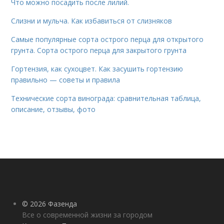
Что можно посадить после лилий.
Слизни и мульча. Как избавиться от слизняков
Самые популярные сорта острого перца для открытого
грунта. Сорта острого перца для закрытого грунта
Гортензия, как сухоцвет. Как засушить гортензию
правильно — советы и правила
Технические сорта винограда: сравнительная таблица,
описание, отзывы, фото
© 2026 Фазенда
Все о современной жизни за городом