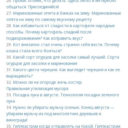
26.
Прокис огонек, что делать. Здесь легко и интересно
общаться. Присоединяйся!
27.
Маринованные опята в банках на зиму. Маринованные
опята на зиму по самому вкусному рецепту
28.
Как избавиться от сладости в картофеле народные
способы. Почему картофель сладкий после
подмораживания? Как исправить вкус?
29.
Кот внезапно стал очень странно себя вести. Почему
кошка стала всего бояться?
30.
Какой сорт огурцов для засолки самый лучший. Сорта
огурцов для засолки и маринования
31.
Какого цвета черешня. Как выглядит черешня и как ее
выращивать?
32.
Можно ли на огороде жечь костер.
Правильная утилизация мусора
33.
Посадка лука в августе. Технология посадки зеленого
лука
34.
Нужно ли убирать мульчу осенью. Конец августа —
убираем мульчу из-под многолетних деревьев и
винограда!
35.
Гиппеаструм когда отправлять на покой. Гиппеаструм: