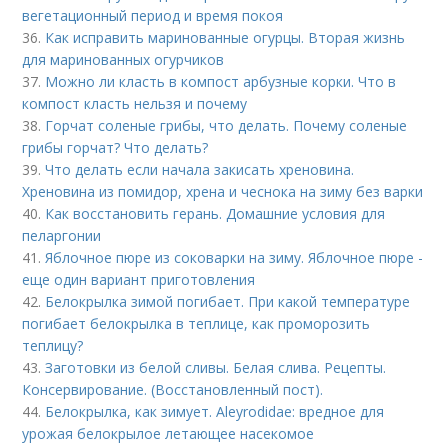
вегетационный период и время покоя
36.
Как исправить маринованные огурцы. Вторая жизнь
для маринованных огурчиков
37.
Можно ли класть в компост арбузные корки. Что в
компост класть нельзя и почему
38.
Горчат соленые грибы, что делать. Почему соленые
грибы горчат? Что делать?
39.
Что делать если начала закисать хреновина.
Хреновина из помидор, хрена и чеснока на зиму без варки
40.
Как восстановить герань. Домашние условия для
пеларгонии
41.
Яблочное пюре из соковарки на зиму. Яблочное пюре -
еще один вариант приготовления
42.
Белокрылка зимой погибает. При какой температуре
погибает белокрылка в теплице, как проморозить
теплицу?
43.
Заготовки из белой сливы. Белая слива. Рецепты.
Консервирование. (Восстановленный пост).
44.
Белокрылка, как зимует. Aleyrodidae: вредное для
урожая белокрылое летающее насекомое