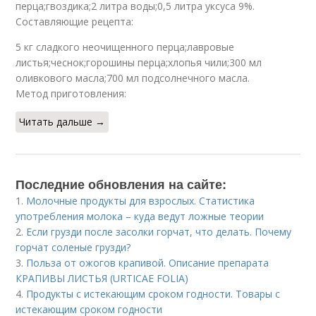
перца;гвоздика;2 литра воды;0,5 литра уксуса 9%.
Составляющие рецепта:
5 кг сладкого неочищенного перца;лавровые
листья;чеснок;горошины перца;хлопья чили;300 мл
оливкового масла;700 мл подсолнечного масла.
Метод приготовления:
Читать дальше →
Последние обновления на сайте:
1.
Молочные продукты для взрослых. Статистика
употребления молока – куда ведут ложные теории
2.
Если грузди после засолки горчат, что делать. Почему
горчат соленые грузди?
3.
Польза от ожогов крапивой. Описание препарата
КРАПИВЫ ЛИСТЬЯ (URTICAE FOLIA)
4.
Продукты с истекающим сроком годности. Товары с
истекающим сроком годности