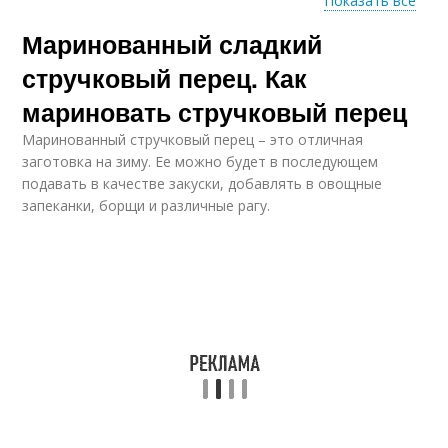
Показать все
Маринованный сладкий
Перец от выпадения
стручковый перец. Как
мариновать стручковый перец
Маринованный стручковый перец – это отличная
заготовка на зиму. Ее можно будет в последующем
подавать в качестве закуски, добавлять в овощные
запеканки, борщи и различные рагу.