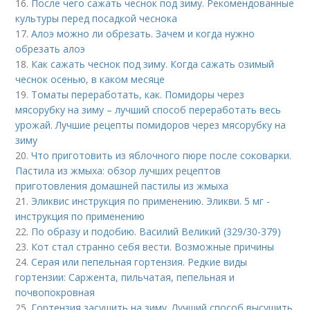
16.
После чего сажать чеснок под зиму. Рекомендованные
культуры перед посадкой чеснока
17.
Алоэ можно ли обрезать. Зачем и когда нужно
обрезать алоэ
18.
Как сажать чеснок под зиму. Когда сажать озимый
чеснок осенью, в каком месяце
19.
Томаты переработать, как. Помидоры через
мясорубку на зиму – лучший способ переработать весь
урожай. Лучшие рецепты помидоров через мясорубку на
зиму
20.
Что приготовить из яблочного пюре после соковарки.
Пастила из жмыха: обзор лучших рецептов
приготовления домашней пастилы из жмыха
21.
Эликвис инструкция по применению. Эликви. 5 мг -
инструкция по применению
22.
По образу и подобию. Василий Великий (329/30-379)
23.
Кот стал странно себя вести. Возможные причины
24.
Серая или пепельная гортензия. Редкие виды
гортензии: Саржента, пильчатая, пепельная и
почвопокровная
25.
Гортензия засушить на зиму. Лучший способ высушить