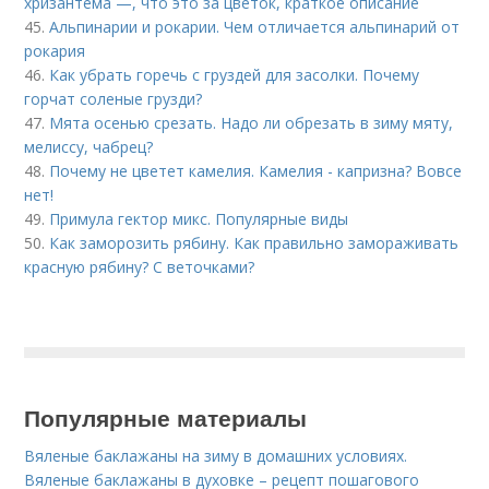
хризантема —, что это за цветок, краткое описание
45.
Альпинарии и рокарии. Чем отличается альпинарий от
рокария
46.
Как убрать горечь с груздей для засолки. Почему
горчат соленые грузди?
47.
Мята осенью срезать. Надо ли обрезать в зиму мяту,
мелиссу, чабрец?
48.
Почему не цветет камелия. Камелия - капризна? Вовсе
нет!
49.
Примула гектор микс. Популярные виды
50.
Как заморозить рябину. Как правильно замораживать
красную рябину? С веточками?
Популярные материалы
Вяленые баклажаны на зиму в домашних условиях.
Вяленые баклажаны в духовке – рецепт пошагового