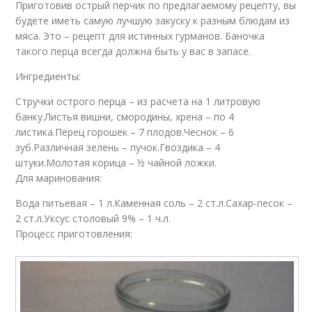
Приготовив острый перчик по предлагаемому рецепту, вы
будете иметь самую лучшую закуску к разным блюдам из
мяса. Это – рецепт для истинных гурманов. Баночка
такого перца всегда должна быть у вас в запасе.
Ингредиенты:
Стручки острого перца – из расчета на 1 литровую
банку.Листья вишни, смородины, хрена – по 4
листика.Перец горошек – 7 плодов.Чеснок – 6
зуб.Различная зелень – пучок.Гвоздика – 4
штуки.Молотая корица – ½ чайной ложки.
Для маринования:
Вода питьевая – 1 л.Каменная соль – 2 ст.л.Сахар-песок –
2 ст.л.Уксус столовый 9% – 1 ч.л.
Процесс приготовления: