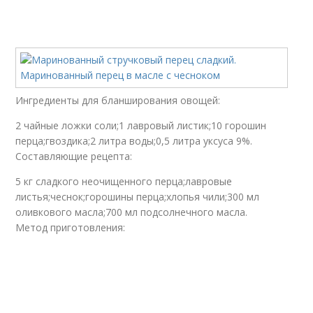
Ингредиенты для бланширования овощей:
2 чайные ложки соли;1 лавровый листик;10 горошин
перца;гвоздика;2 литра воды;0,5 литра уксуса 9%.
Составляющие рецепта:
5 кг сладкого неочищенного перца;лавровые
листья;чеснок;горошины перца;хлопья чили;300 мл
оливкового масла;700 мл подсолнечного масла.
Метод приготовления: