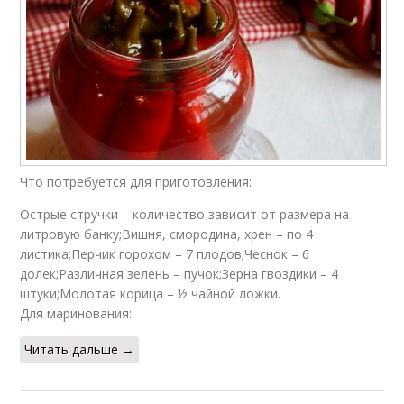
Что потребуется для приготовления:
Острые стручки – количество зависит от размера на
литровую банку;Вишня, смородина, хрен – по 4
листика;Перчик горохом – 7 плодов;Чеснок – 6
долек;Различная зелень – пучок;Зерна гвоздики – 4
штуки;Молотая корица – ½ чайной ложки.
Для маринования:
Читать дальше →