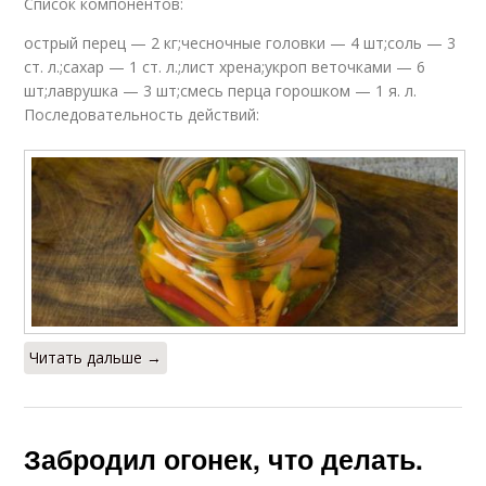
Список компонентов:
острый перец — 2 кг;чесночные головки — 4 шт;соль — 3
ст. л.;сахар — 1 ст. л.;лист хрена;укроп веточками — 6
шт;лаврушка — 3 шт;смесь перца горошком — 1 я. л.
Последовательность действий:
Читать дальше →
Забродил огонек, что делать.