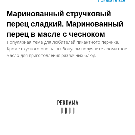
Показать все
Маринованный стручковый
Перец в домашних
Перец для роста
условиях
перец сладкий. Маринованный
перец в масле с чесноком
Популярная тема для любителей пикантного перчика.
Перец для лечения
Сладкий перец
Кроме вкусного овоща вы бонусом получаете ароматное
масло для приготовления различных блюд.
Перец на зиму