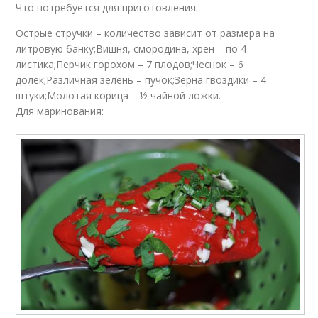
Что потребуется для приготовления:
Острые стручки – количество зависит от размера на
литровую банку;Вишня, смородина, хрен – по 4
листика;Перчик горохом – 7 плодов;Чеснок – 6
долек;Различная зелень – пучок;Зерна гвоздики – 4
штуки;Молотая корица – ½ чайной ложки.
Для маринования: