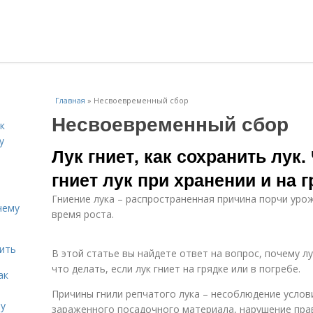
Главная
»
Несвоевременный сбор
Несвоевременный сбор
к
у
Лук гниет, как сохранить лук.
гниет лук при хранении и на 
Гниение лука – распространенная причина порчи урож
чему
время роста.
дить
В этой статье вы найдете ответ на вопрос, почему лу
что делать, если лук гниет на грядке или в погребе.
ак
Причины гнили репчатого лука – несоблюдение услов
ту
зараженного посадочного материала, нарушение прав