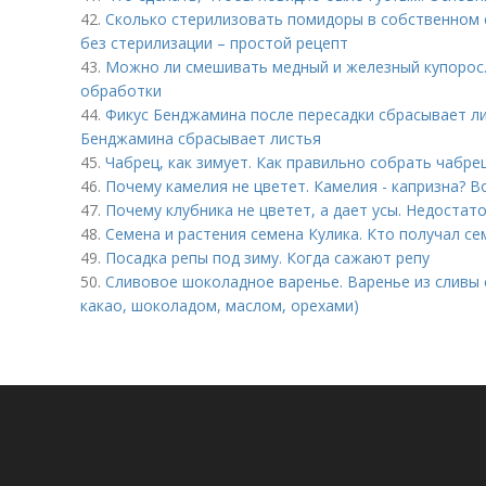
42.
Сколько стерилизовать помидоры в собственном 
без стерилизации – простой рецепт
43.
Можно ли смешивать медный и железный купорос.
обработки
44.
Фикус Бенджамина после пересадки сбрасывает лис
Бенджамина сбрасывает листья
45.
Чабрец, как зимует. Как правильно собрать чабрец
46.
Почему камелия не цветет. Камелия - капризна? Во
47.
Почему клубника не цветет, а дает усы. Недостат
48.
Семена и растения семена Кулика. Кто получал се
49.
Посадка репы под зиму. Когда сажают репу
50.
Сливовое шоколадное варенье. Варенье из сливы 
какао, шоколадом, маслом, орехами)