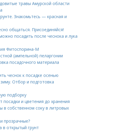
ядовитые травы Амурской области
да
грунте. Знакомьтесь — красная и
ресно общаться. Присоединяйся!
можно посадить после чеснока и лука
ния Фитоспорина-М
стной (ампельной) пеларгонии
товка посадочного материала
ить чеснок к посадке осенью
 зиму. Отбор и подготовка
вую подборку
от посадки и цветения до хранения
ы в собственном соку в литровых
ки прозрачные?
а в открытый грунт