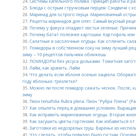
24.
Системы капельного полива. Принцип работы и р
25.
Блюда с острым стручковым перцем. Сэндвичи с к
26.
Маринад для острого перца. Маринованный остры
27.
Рецепты маринадов для опят. Самый вкусный рец
28.
Почему у фикуса опадают листья зеленые. Причи
29.
Почему батат полезнее картошки. Картофель или 
30.
Салатные и засолочные огурцы. Как отличить сал
31.
Помидоры в собственном соку на зиму лучший рец
зиму – 10 рецептов пальчики оближешь
32.
ПОМИДОРЫ без уксуса дольками. Томатная загото
33.
Лайм, как хранить. Лайм
34.
Что делать если яблоня осенью зацвела. Оборва
году яблоньке-трехлетке?
35.
Можно ли после помидор сажать чеснок. После, к
зиму
36.
Пион tenuifolia Rubra plena. Пион "Рубра Плена" (Pae
37.
Как опылять перец в домашних условиях. Выращив
38.
Как исправить маринованные огурцы. Вторая жиз
39.
Как засушить цветы гортензии. Как избавиться от 
40.
Заготовки из недозрелых груш. Варенье из неспел
41.
Что сделать, чтобы повидло было густым. Основ