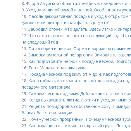
8.
Флора Амурской области. Лечебные, съедобные и 
9.
Уход за малиной зимой и весной. Особенности ухо
10.
Фасоль декоративная посадка и уход в открытом 
фиолетовая декоративная фасоль (с фото)
11.
Забродил огонек, что делать. Здесь легко и инте
12.
Что сажать после чеснока на следующий год. Что 
на следующий год
13.
Фитоспорин и чеснок. Форма и варианты примене
14.
Зимовка ампельной пеларгонии. Зимовка плющели
15.
Как подготовить чеснок к посадке весной. Подго
16.
Торт Малахитовая шкатулка
17.
Посадка чеснока под зиму от А до Я. Как подготов
18.
Как отобрать и сохранить чеснок для посадки под
посадочного материала
19.
Сажаем чеснок под зиму. Добавление статьи в но
20.
Когда выкапывать лютик. Лютики и уход за ними: 
21.
Рецепты помидоров в собственном соку. Помидор
банках без стерилизации
22.
Почему чеснок прозрачный. Почему у чеснока зуб
23.
Как выращивать тимьян в открытый грунт. Посадк