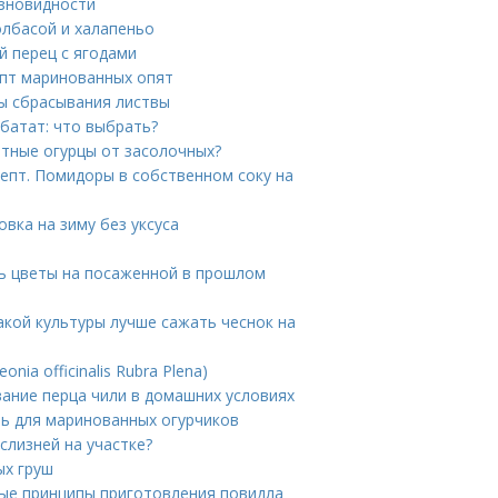
азновидности
олбасой и халапеньо
й перец с ягодами
епт маринованных опят
ны сбрасывания листвы
батат: что выбрать?
атные огурцы от засолочных?
епт. Помидоры в собственном соку на
вка на зиму без уксуса
ть цветы на посаженной в прошлом
акой культуры лучше сажать чеснок на
onia officinalis Rubra Plena)
ание перца чили в домашних условиях
нь для маринованных огурчиков
слизней на участке?
ых груш
ные принципы приготовления повидла