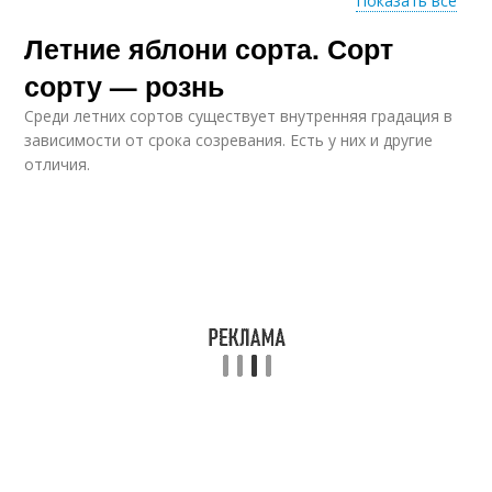
Показать все
Летние яблони сорта. Сорт
Требования к сортам
Белорусские сорта
сорту — рознь
Среди летних сортов существует внутренняя градация в
зависимости от срока созревания. Есть у них и другие
отличия.
Зимние сорта
Крупноплодные сорта
Быстрорастущие
Поздние сорта
сорта
Сочные сорта
Вкусные сорта