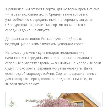
Раннелетние сорта
Ранние сорта
К раннелетним относят сорта, для которых время съема
— первая половина июля. Среднелетние готовы к
употреблению с середины июля по середину августа.
Сбор урожая позднелетних сортов начинается с
Сорта для
середины до конца августа.
ленинградской
Ранний сорт
области
Для разных регионов России лучше подбирать
подходящие по климатическим условиям сорта.
Например, у южных культиваров плодоношение
начинается с середины июня. Но при выращивании в
Сорт в магазине
Сочный сорт
северных областях страны — в Сибири, на Урале - яблоки
будут плохо зреть, деревья могут вымерзнуть. Даже,
если подвой морозоустойчив. Сорта, предназначенные
для холодных широт, хорошо плодоносят на юге, но
яблоки плохо лежат.
Летние яблоки
Сорта с названиями