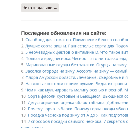
Читать дальше →
Последние обновления на сайте:
1.
Спанбонд для томатов. Применение белого спанбо
2.
Лучшие сорта вишни. Раннеспелые сорта для Подо
3.
5 неочевидных фактов о витамине D. Что такое ви
4.
Польза и вред чеснока. Чеснок – это не только еда,
5.
Маринованные огурцы без закатки. Огурцы на зиму 
6.
Засолка огорода на зиму. Ассорти на зиму — самый
7.
Флора Амурской области. Лечебные, съедобные и 
8.
Натяжные потолки своими руками. Виды, их сравни
9.
Чем и как мульчировать малину осенью и весной. 
10.
Сорта фасоли Кустовые и Вьющиеся. Вьющиеся с
11.
Дегустационная оценка яблок таблица. Добавлени
12.
Почему горчат яблоки. Почему горча плоды ябло
13.
Посадка чеснока под зиму от А до Я. Как подготов
14.
7 способов посадки озимого чеснока. 7 секретов 
надо сажать