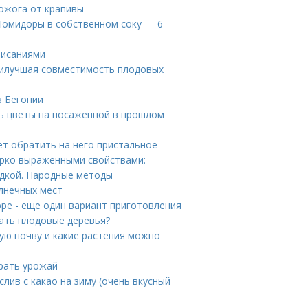
ожога от крапивы
 Помидоры в собственном соку — 6
писаниями
Наилучшая совместимость плодовых
в Бегонии
ть цветы на посаженной в прошлом
ет обратить на него пристальное
ярко выраженными свойствами:
адкой. Народные методы
лнечных мест
юре - еще один вариант приготовления
ать плодовые деревья?
ую почву и какие растения можно
рать урожай
слив с какао на зиму (очень вкусный