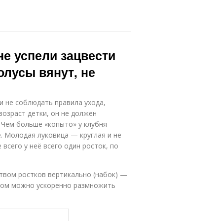
не успели зацвести
олусы вянут, не
и не соблюдать правила ухода,
возраст детки, он не должен
. Чем больше «копыто» у клубня
е. Молодая луковица — круглая и не
всего у неё всего один росток, по
твом ростков вертикально (набок) —
азом можно ускоренно размножить