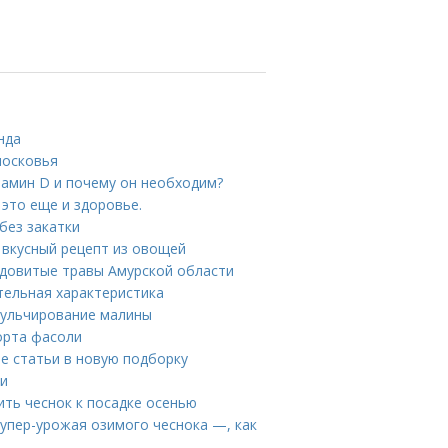
нда
московья
тамин D и почему он необходим?
 это еще и здоровье.
без закатки
 вкусный рецепт из овощей
ядовитые травы Амурской области
тельная характеристика
Мульчирование малины
орта фасоли
е статьи в новую подборку
ни
ить чеснок к посадке осенью
супер-урожая озимого чеснока —, как