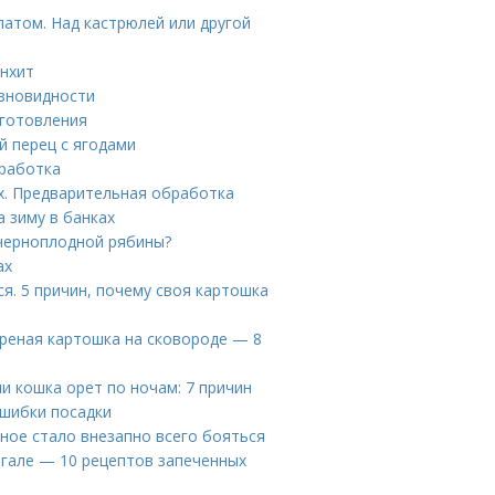
латом. Над кастрюлей или другой
онхит
азновидности
иготовления
й перец с ягодами
бработка
х. Предварительная обработка
а зиму в банках
 черноплодной рябины?
ах
ся. 5 причин, почему своя картошка
ареная картошка на сковороде — 8
и кошка орет по ночам: 7 причин
Ошибки посадки
ное стало внезапно всего бояться
нгале — 10 рецептов запеченных