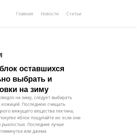
Главная
Новости
Статьи
м
яблок оставшихся
ьно выбрать и
овки на зиму
видло на зиму, следует выбирать
й кожицей. Последнюю счищать
дного вяжущего вещества пектина,
покупке яблок пощупайте их: если они
я рыхлостью. Последние лучше
ятиминутка или джема.