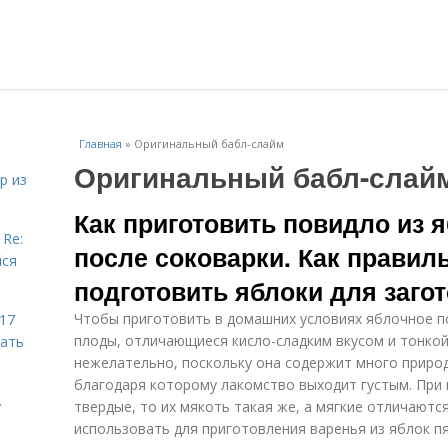
Главная
»
Оригинальный бабл-слайм
Оригинальный бабл-слай
р из
Как приготовить повидло из 
 Re:
после соковарки. Как правил
йся
подготовить яблоки для загот
Чтобы приготовить в домашних условиях яблочное по
 17
плоды, отличающиеся кисло-сладким вкусом и тонко
чать
нежелательно, поскольку она содержит много приро
благодаря которому лакомство выходит густым. При 
.
твердые, то их мякоть такая же, а мягкие отличаютс
использовать для приготовления варенья из яблок п