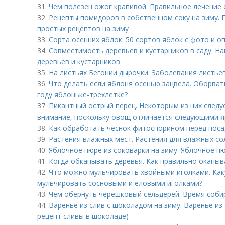
31.
Чем полезен ожог крапивой. Правильное лечение 
32.
Рецепты помидоров в собственном соку на зиму.
простых рецептов на зиму
33.
Сорта осенних яблок. 50 сортов яблок с фото и о
34.
Совместимость деревьев и кустарников в саду. 
деревьев и кустарников
35.
На листьях Бегонии дырочки. Заболевания листье
36.
Что делать если яблоня осенью зацвела. Оборва
году яблоньке-трехлетке?
37.
Пикантный острый перец. Некоторым из них следу
внимание, поскольку овощ отличается следующими 
38.
Как обработать чеснок фитоспорином перед пос
39.
Растения влажных мест. Растения для влажных со
40.
Яблочное пюре из соковарки на зиму. Яблочное п
41.
Когда обкапывать деревья. Как правильно окапыв
42.
Что можно мульчировать хвойными иголками. Как
мульчировать сосновыми и еловыми иголками?
43.
Чем обернуть черешковый сельдерей. Время соби
44.
Варенье из слив с шоколадом на зиму. Варенье из 
рецепт сливы в шоколаде)