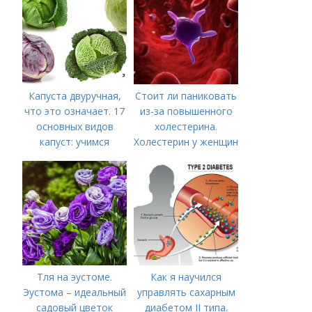
Капуста двуручная,
Стоит ли паниковать
что это означает. 17
из-за повышенного
основных видов
холестерина.
капуст: учимся
Холестерин у женщин
различать капусту
Тля на эустоме.
Как я научился
Эустома – идеальный
управлять сахарным
садовый цветок
диабетом II типа.