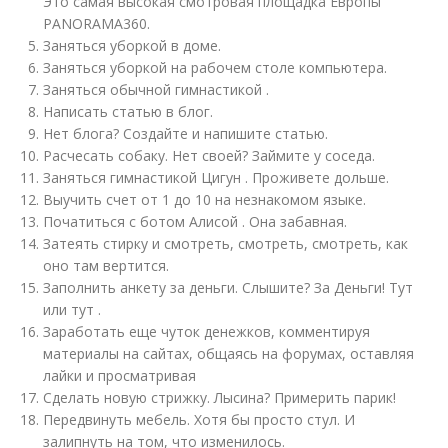
Это самая высокая смотровая площадка Европы
PANORAMA360.
Заняться уборкой в доме.
Заняться уборкой на рабочем столе компьютера.
Заняться обычной гимнастикой .
Написать статью в блог.
Нет блога? Создайте и напишите статью.
Расчесать собаку. Нет своей? Займите у соседа.
Заняться гимнастикой Цигун . Проживете дольше.
Выучить счет от 1 до 10 на незнакомом языке.
Початиться с ботом Алисой . Она забавная.
Затеять стирку и смотреть, смотреть, смотреть, как
оно там вертится.
Заполнить анкету за деньги. Слышите? За Деньги! Тут
или тут .
Заработать еще чуток денежков, комментируя
материалы на сайтах, общаясь на форумах, оставляя
лайки и просматривая
Сделать новую стрижку. Лысина? Примерить парик!
Передвинуть мебель. Хотя бы просто стул. И
залипнуть на том, что изменилось.