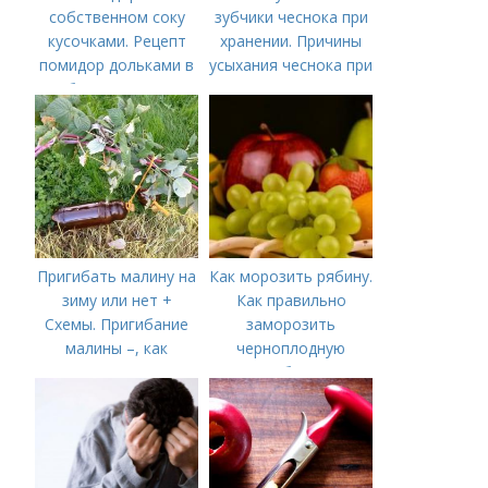
собственном соку
зубчики чеснока при
кусочками. Рецепт
хранении. Причины
помидор дольками в
усыхания чеснока при
собственном соку
хранении
Пригибать малину на
Как морозить рябину.
зиму или нет +
Как правильно
Схемы. Пригибание
заморозить
малины –, как
черноплодную
правильно сделать и
рябину
когда