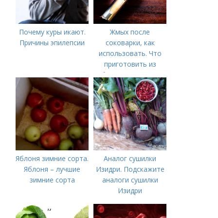
Почему куры икают.
Жмых после
Причины эпилепсии
соковарки, как
использовать. Что
приготовить из
яблочного пюре от
сока после
соковарки,
соковыжималки.
Рецепты пошагово
Яблоня зимние сорта.
Аналог сушилки
Яблоня – лучшие
Изидри. Подскажите
зимние сорта
аналоги сушилки
Изидри