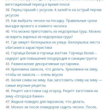
вегетационный период и время покоя
38.
Перец горький с уксусом. А залейте-ка острый перчик
уксусом
39.
Как выбрать чеснок на посадку. Правильные сроки
высадки ярового и озимого чеснока
40.
Что можно приготовить из недозрелых груш. Можно
ли варить варенье из недозрелых груш?
41.
Где зимует белокрылка на улице. Белокрылка: места
обитания и характеристики
42.
Горчица белая и горчица желтая. Горчица белая –
сидерат для повышения плодородия и санации грунта
43.
Размножение декоративные кустарники.
44.
Хреновина закисла, что делать. Хреновина на зиму,
чтобы не закисла — очень вкусно
45.
Белая слива на зиму. Как заготовить сливу на зиму —
самые вкусные рецепты
46.
Рецепт заготовки сад огород. Рецепт заготовки на
зиму «Огород в банке»
47.
Жидкое повидло для пирожков, что делать.
48.
Можно ли после помидоров садить чеснок. После,