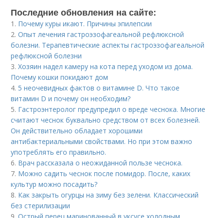
Последние обновления на сайте:
1.
Почему куры икают. Причины эпилепсии
2.
Опыт лечения гастроэзофагеальной рефлюксной
болезни. Терапевтические аспекты гастроэзофагеальной
рефлюксной болезни
3.
Хозяин надел камеру на кота перед уходом из дома.
Почему кошки покидают дом
4.
5 неочевидных фактов о витамине D. Что такое
витамин D и почему он необходим?
5.
Гастроэнтеролог предупредил о вреде чеснока. Многие
считают чеснок буквально средством от всех болезней.
Он действительно обладает хорошими
антибактериальными свойствами. Но при этом важно
употреблять его правильно.
6.
Врач рассказала о неожиданной пользе чеснока.
7.
Можно садить чеснок после помидор. После, каких
культур можно посадить?
8.
Как закрыть огурцы на зиму без зелени. Классический
без стерилизации
9.
Острый перец маринованный в уксусе холодным