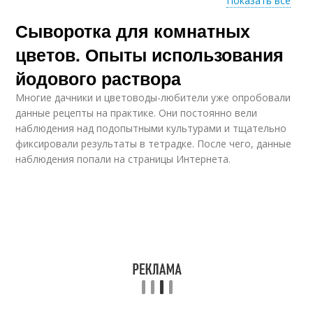
Показать все
Сыворотка для комнатных
Удобрение для
Кислота для цветов
комнатных цветов
цветов. Опыты использования
йодового раствора
Многие дачники и цветоводы-любители уже опробовали
данные рецепты на практике. Они постоянно вели
наблюдения над подопытными культурами и тщательно
фиксировали результаты в тетрадке. После чего, данные
наблюдения попали на страницы Интернета.