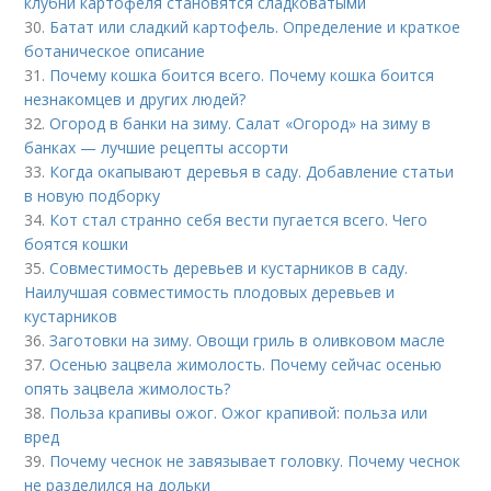
клубни картофеля становятся сладковатыми
30.
Батат или сладкий картофель. Определение и краткое
ботаническое описание
31.
Почему кошка боится всего. Почему кошка боится
незнакомцев и других людей?
32.
Огород в банки на зиму. Салат «Огород» на зиму в
банках — лучшие рецепты ассорти
33.
Когда окапывают деревья в саду. Добавление статьи
в новую подборку
34.
Кот стал странно себя вести пугается всего. Чего
боятся кошки
35.
Совместимость деревьев и кустарников в саду.
Наилучшая совместимость плодовых деревьев и
кустарников
36.
Заготовки на зиму. Овощи гриль в оливковом масле
37.
Осенью зацвела жимолость. Почему сейчас осенью
опять зацвела жимолость?
38.
Польза крапивы ожог. Ожог крапивой: польза или
вред
39.
Почему чеснок не завязывает головку. Почему чеснок
не разделился на дольки