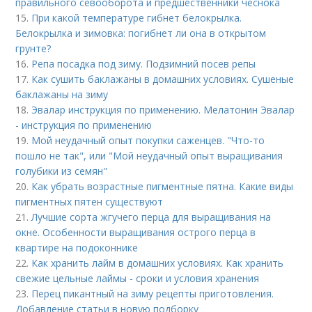
правильного севооборота и предшественники чеснока
15.
При какой температуре гибнет белокрылка.
Белокрылка и зимовка: погибнет ли она в открытом
грунте?
16.
Репа посадка под зиму. Подзимний посев репы
17.
Как сушить баклажаны в домашних условиях. Сушеные
баклажаны на зиму
18.
Эвалар инструкция по применению. Мелатонин Эвалар
- инструкция по применению
19.
Мой неудачный опыт покупки саженцев. "Что-то
пошло не так", или "Мой неудачный опыт выращивания
голубики из семян"
20.
Как убрать возрастные пигментные пятна. Какие виды
пигментных пятен существуют
21.
Лучшие сорта жгучего перца для выращивания на
окне. Особенности выращивания острого перца в
квартире на подоконнике
22.
Как хранить лайм в домашних условиях. Как хранить
свежие цельные лаймы - сроки и условия хранения
23.
Перец пикантный на зиму рецепты приготовления.
Добавление статьи в новую подборку