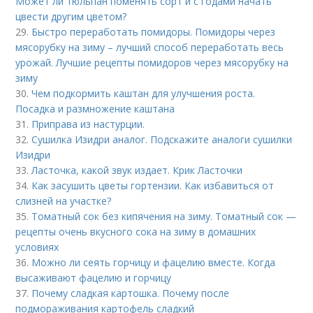
Может ли тюльпан поменять сорт и с годами начать
цвести другим цветом?
29.
Быстро переработать помидоры. Помидоры через
мясорубку на зиму – лучший способ переработать весь
урожай. Лучшие рецепты помидоров через мясорубку на
зиму
30.
Чем подкормить каштан для улучшения роста.
Посадка и размножение каштана
31.
Приправа из настурции.
32.
Сушилка Изидри аналог. Подскажите аналоги сушилки
Изидри
33.
Ласточка, какой звук издает. Крик Ласточки
34.
Как засушить цветы гортензии. Как избавиться от
слизней на участке?
35.
Томатный сок без кипячения на зиму. Томатный сок —
рецепты очень вкусного сока на зиму в домашних
условиях
36.
Можно ли сеять горчицу и фацелию вместе. Когда
высаживают фацелию и горчицу
37.
Почему сладкая картошка. Почему после
подмораживания картофель сладкий