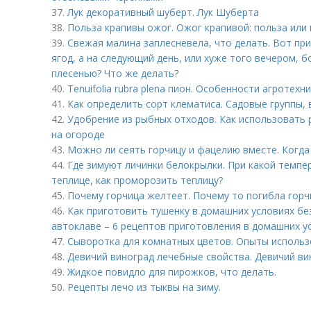
37.
Лук декоративный шуберт. Лук Шуберта
38.
Польза крапивы ожог. Ожог крапивой: польза или
39.
Свежая малина заплесневела, что делать. Вот пр
ягод, а на следующий день, или хуже того вечером, 
плесенью? Что же делать?
40.
Tenuifolia rubra plena пион. Особенности агротехн
41.
Как определить сорт клематиса. Садовые группы, 
42.
Удобрение из рыбных отходов. Как использовать 
на огороде
43.
Можно ли сеять горчицу и фацелию вместе. Когд
44.
Где зимуют личинки белокрылки. При какой темпе
теплице, как проморозить теплицу?
45.
Почему горчица желтеет. Почему то погибла горч
46.
Как приготовить тушенку в домашних условиях бе
автоклаве – 6 рецептов приготовления в домашних у
47.
Сыворотка для комнатных цветов. Опыты использ
48.
Девичий виноград лечебные свойства. Девичий вин
49.
Жидкое повидло для пирожков, что делать.
50.
Рецепты лечо из тыквы на зиму.