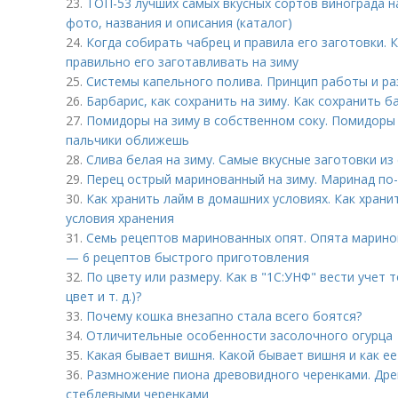
23.
ТОП-53 лучших самых вкусных сортов винограда на
фото, названия и описания (каталог)
24.
Когда собирать чабрец и правила его заготовки. 
правильно его заготавливать на зиму
25.
Системы капельного полива. Принцип работы и р
26.
Барбарис, как сохранить на зиму. Как сохранить б
27.
Помидоры на зиму в собственном соку. Помидоры 
пальчики оближешь
28.
Слива белая на зиму. Самые вкусные заготовки из
29.
Перец острый маринованный на зиму. Маринад по-
30.
Как хранить лайм в домашних условиях. Как храни
условия хранения
31.
Семь рецептов маринованных опят. Опята марино
— 6 рецептов быстрого приготовления
32.
По цвету или размеру. Как в "1С:УНФ" вести учет 
цвет и т. д.)?
33.
Почему кошка внезапно стала всего боятся?
34.
Отличительные особенности засолочного огурца
35.
Какая бывает вишня. Какой бывает вишня и как е
36.
Размножение пиона древовидного черенками. Др
стеблевыми черенками