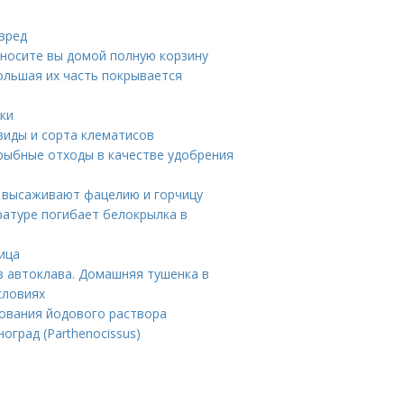
 вред
иносите вы домой полную корзину
большая их часть покрывается
ики
виды и сорта клематисов
рыбные отходы в качестве удобрения
а высаживают фацелию и горчицу
ратуре погибает белокрылка в
ица
з автоклава. Домашняя тушенка в
словиях
ования йодового раствора
оград (Parthenocissus)