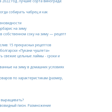
 2022 год. Лучшие сорта винограда:
Когда собирать чабрец и как
азновидности
арбарис на зиму
в собственном соку на зиму — рецепт
 слив: 15 прекрасных рецептов
болгарски «Пукани чушлета»
ть свежие цельные лаймы - сроки и
ванные на зиму в домашних условиях
товаров по характеристикам (размер,
е выращивать?
евовидный пион. Размножение