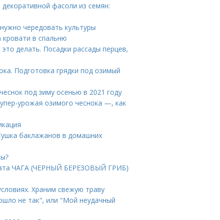
 декоративной фасоли из семян:
у нужно чередовать культуры
а кровати в спальню
это делать. Посадки рассады перцев,
ока. Подготовка грядки под озимый
 чеснок под зиму осенью в 2021 году
супер-урожая озимого чеснока —, как
икация
 Сушка баклажанов в домашних
ны?
арата ЧАГА (ЧЕРНЫЙ БЕРЕЗОВЫЙ ГРИБ)
условиях. Храним свежую траву
ошло не так", или "Мой неудачный