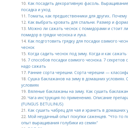
10.
Как посадить декоративную фасоль. Выращивание
посадка и уход
11.
Томаты, как предшественники для других.. Почем
12.
Как выбрать кровать для спальни. Размер и форм
13.
Можно ли сажать чеснок с помидорами и стоит ли 
помидор в грядки чеснока и лука.
14.
Как подготовить грядку для посадки озимого чесн
чеснок
15.
Когда садить чеснок под зиму. Когда и как сажать
16.
7 способов посадки озимого чеснока. 7 секретов 
надо сажать
17.
Ранние сорта черешни. Сорта черешни — классиф
18.
Сушка баклажанов на зиму в домашних условиях.
условиях
19.
Вяленые баклажаны на зиму. Как сушить баклажа
20.
Чага инструкция по применению. Описание преп
(FUNGUS BETULINUS)
21.
Как сушить чабрец для чая и хранить в домашних 
22.
Мой неудачный опыт покупки саженцев. "Что-то п
опыт выращивания голубики из семян"