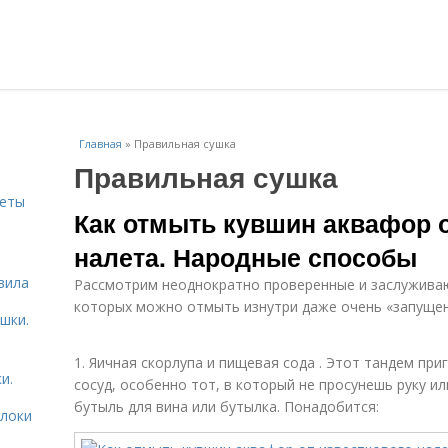
Главная
»
Правильная сушка
Правильная сушка
веты
Как отмыть кувшин аквафор о
налета. Народные способы
ь
вила
Рассмотрим неоднократно проверенные и заслужива
которых можно отмыть изнутри даже очень «запущен
шки.
1. Яичная скорлупа и пищевая сода . Этот тандем пр
и.
сосуд, особенно тот, в который не просунешь руку ил
бутыль для вина или бутылка. Понадобится:
блоки