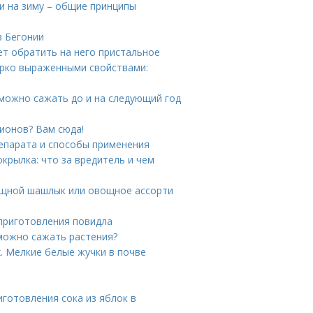
 на зиму – общие принципы
в Бегонии
ет обратить на него пристальное
ярко выраженными свойствами:
 можно сажать до и на следующий год
пионов? Вам сюда!
репарата и способы применения
крылка: что за вредитель и чем
ощной шашлык или овощное ассорти
 приготовления повидла
 можно сажать растения?
. Мелкие белые жучки в почве
иготовления сока из яблок в