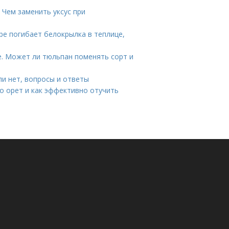
 Чем заменить уксус при
ре погибает белокрылка в теплице,
. Может ли тюльпан поменять сорт и
и нет, вопросы и ответы
но орет и как эффективно отучить