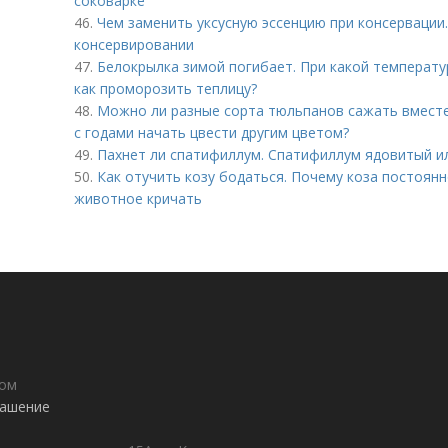
соковарке
46.
Чем заменить уксусную эссенцию при консервации.
консервировании
47.
Белокрылка зимой погибает. При какой температу
как проморозить теплицу?
48.
Можно ли разные сорта тюльпанов сажать вместе
с годами начать цвести другим цветом?
49.
Пахнет ли спатифиллум. Спатифиллум ядовитый ил
50.
Как отучить козу бодаться. Почему коза постоян
животное кричать
дом
лашение