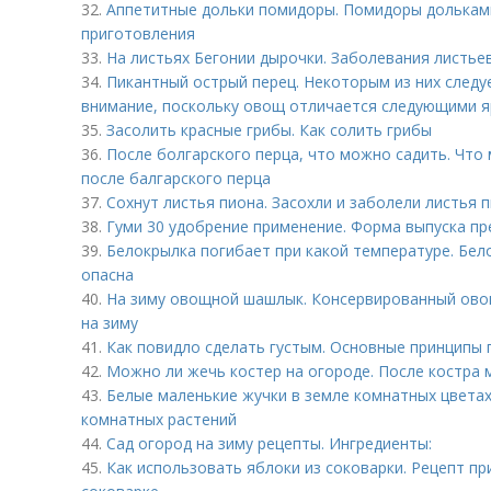
32.
Аппетитные дольки помидоры. Помидоры дольками
приготовления
33.
На листьях Бегонии дырочки. Заболевания листье
34.
Пикантный острый перец. Некоторым из них следу
внимание, поскольку овощ отличается следующими 
35.
Засолить красные грибы. Как солить грибы
36.
После болгарского перца, что можно садить. Что
после балгарского перца
37.
Сохнут листья пиона. Засохли и заболели листья 
38.
Гуми 30 удобрение применение. Форма выпуска п
39.
Белокрылка погибает при какой температуре. Бело
опасна
40.
На зиму овощной шашлык. Консервированный ов
на зиму
41.
Как повидло сделать густым. Основные принципы
42.
Можно ли жечь костер на огороде. После костра
43.
Белые маленькие жучки в земле комнатных цветах
комнатных растений
44.
Сад огород на зиму рецепты. Ингредиенты:
45.
Как использовать яблоки из соковарки. Рецепт пр