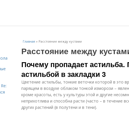
Главная
»
Расстояние между кустами
Расстояние между кустам
сола
Почему пропадает астильба.
ные
астильбой в закладки 3
Цветение астильбы, тонкие веточки которой в это в
 Re:
парящем в воздухе облаком тонкой изморози – явле
йся
кроме красоты, есть у культуры этой и другие несом
неприхотлива и способна расти (часто – в течение вс
других растений (в полутени и в тени).