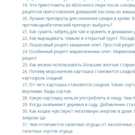
19.
Что приготовить из яблочного пюре после сокова
рецептов приготовления домашней пастилы из жмых
20.
Лучшие препараты для снижения сахара в крови. К
противодиабетический препарат выбрать?
21.
Как сушить чабрец для чая и хранить в домашних 
22.
Как выращивать тимьян в открытый грунт. Посадк
23.
Пошаговый рецепт квашения опят. Простой рецеп
24.
Особенный рецепт маринованных опят. Маринован
рецепт
25.
Как можно использовать большие желтые старые 
26.
Почему мороженная картошка становится сладко
картофель сладкий
27.
От чего картошка становится сладкая. Какие сор
вкусными: Виды сортов
28.
Какую картошку нельзя употреблять в пищу. Чем 
29.
Когда окапывают деревья в саду. Добавление ста
30.
Как кошки чувствуют негативную энергию в доме.
энергии Ци
31.
Чем отличаются салатные огурцы от засолочных. 
салатных сортов огурца