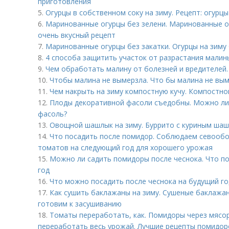
приготовления
5.
Огурцы в собственном соку на зиму. Рецепт: огурцы
6.
Маринованные огурцы без зелени. Маринованные о
очень вкусный рецепт
7.
Маринованные огурцы без закатки. Огурцы на зиму 
8.
4 способа защитить участок от разрастания малин
9.
Чем обработать малину от болезней и вредителей.
10.
Чтобы малина не вымерзла. Что бы малина не вы
11.
Чем накрыть на зиму компостную кучу. Компостн
12.
Плоды декоративной фасоли съедобны. Можно ли
фасоль?
13.
Овощной шашлык на зиму. Буррито с куриным ша
14.
Что посадить после помидор. Соблюдаем севообо
томатов на следующий год для хорошего урожая
15.
Можно ли садить помидоры после чеснока. Что п
год
16.
Что можно посадить после чеснока на будущий го
17.
Как сушить баклажаны на зиму. Сушеные баклажан
готовим к засушиванию
18.
Томаты переработать, как. Помидоры через мясор
переработать весь урожай. Лучшие рецепты помидоро