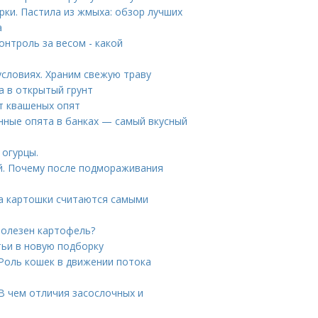
рки. Пастила из жмыха: обзор лучших
а
онтроль за весом - какой
условиях. Храним свежую траву
а в открытый грунт
т квашеных опят
ные опята в банках — самый вкусный
огурцы.
й. Почему после подмораживания
та картошки считаются самыми
полезен картофель?
тьи в новую подборку
 Роль кошек в движении потока
В чем отличия засослочных и