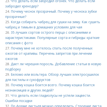
23.
Что делать если забродил огонек. Что делать если
забродил хренодер?
24.
Почему чеснок прозрачный. Почему у чеснока зубки
прозрачные?
25.
Когда собирать чабрец для сушки на зиму. Как сушить
чабрец и тимьян в домашних условиях для чая
26.
35 лучших сортов острого перца с описаниями и
характеристиками. Популярные сорта и гибриды: краткие
описания с фото
27.
Почему мне не хотелось спать после полученных
ожогов от крапивы. Перечень запретов при лечении
ожогов
28.
Дает ли черешня поросль. Добавление статьи в новую
подборку
29.
Беломо или вольтера. Обзор лучших электросушилок
для пастилы и сухофруктов
30.
Почему кошка боится всего. Почему кошка боится
незнакомцев и других людей?
31.
Что делать если гладиолусы не успели зацвести.
Ошибки посадки
32.
По форме листьев можно определить. Строение листа