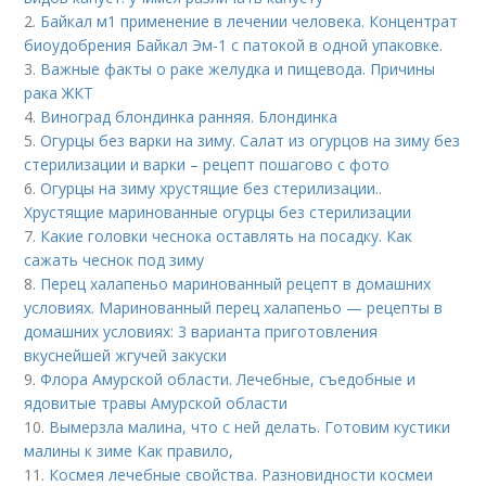
2.
Байкал м1 применение в лечении человека. Концентрат
биоудобрения Байкал Эм-1 с патокой в одной упаковке.
3.
Важные факты о раке желудка и пищевода. Причины
рака ЖКТ
4.
Виноград блондинка ранняя. Блондинка
5.
Огурцы без варки на зиму. Салат из огурцов на зиму без
стерилизации и варки – рецепт пошагово с фото
6.
Огурцы на зиму хрустящие без стерилизации..
Хрустящие маринованные огурцы без стерилизации
7.
Какие головки чеснока оставлять на посадку. Как
сажать чеснок под зиму
8.
Перец халапеньо маринованный рецепт в домашних
условиях. Маринованный перец халапеньо — рецепты в
домашних условиях: 3 варианта приготовления
вкуснейшей жгучей закуски
9.
Флора Амурской области. Лечебные, съедобные и
ядовитые травы Амурской области
10.
Вымерзла малина, что с ней делать. Готовим кустики
малины к зиме Как правило,
11.
Космея лечебные свойства. Разновидности космеи