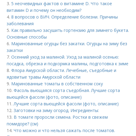
3.
5 неочевидных фактов о витамине D. Что такое
витамин D и почему он необходим?
4.
8 вопросов о ВИЧ. Определение болезни. Причины
заболевания
5.
Как правильно засушить гортензию для зимнего букета.
Основные способы
6.
Маринованные огурцы без закатки. Огурцы на зиму без
закатки
7.
Осенний уход за малиной. Уход за малиной осенью:
посадка, обрезка и подкормка малины, подготовка к зиме
8.
Флора Амурской области. Лечебные, съедобные и
ядовитые травы Амурской области
9.
Маринованные томаты в собственном соку
10.
Фасоль вьющаяся сорта съедобная. Лучшие сорта
вьющейся фасоли (фото, описание)
11.
Лучшие сорта вьющейся фасоли (фото, описание)
12.
Заготовки на зиму огород. Ингредиенты:
13.
В томате проросли семена. Ростки в свежем
помидоре? (см)
14.
Что можно и что нельзя сажать после томатов.