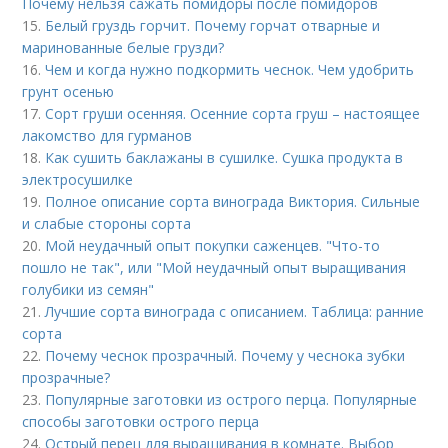
Почему нельзя сажать помидоры после помидоров
15.
Белый груздь горчит. Почему горчат отварные и
маринованные белые грузди?
16.
Чем и когда нужно подкормить чеснок. Чем удобрить
грунт осенью
17.
Сорт груши осенняя. Осенние сорта груш – настоящее
лакомство для гурманов
18.
Как сушить баклажаны в сушилке. Сушка продукта в
электросушилке
19.
Полное описание сорта винограда Виктория. Сильные
и слабые стороны сорта
20.
Мой неудачный опыт покупки саженцев. "Что-то
пошло не так", или "Мой неудачный опыт выращивания
голубики из семян"
21.
Лучшие сорта винограда с описанием. Таблица: ранние
сорта
22.
Почему чеснок прозрачный. Почему у чеснока зубки
прозрачные?
23.
Популярные заготовки из острого перца. Популярные
способы заготовки острого перца
24.
Острый перец для выращивания в комнате. Выбор