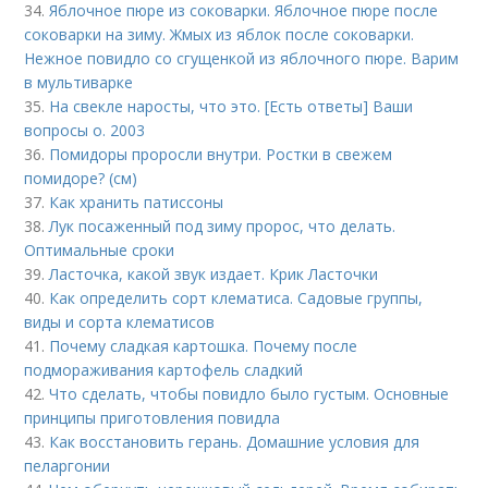
34.
Яблочное пюре из соковарки. Яблочное пюре после
соковарки на зиму. Жмых из яблок после соковарки.
Нежное повидло со сгущенкой из яблочного пюре. Варим
в мультиварке
35.
На свекле наросты, что это. [Есть ответы] Ваши
вопросы о. 2003
36.
Помидоры проросли внутри. Ростки в свежем
помидоре? (см)
37.
Как хранить патиссоны
38.
Лук посаженный под зиму пророс, что делать.
Оптимальные сроки
39.
Ласточка, какой звук издает. Крик Ласточки
40.
Как определить сорт клематиса. Садовые группы,
виды и сорта клематисов
41.
Почему сладкая картошка. Почему после
подмораживания картофель сладкий
42.
Что сделать, чтобы повидло было густым. Основные
принципы приготовления повидла
43.
Как восстановить герань. Домашние условия для
пеларгонии