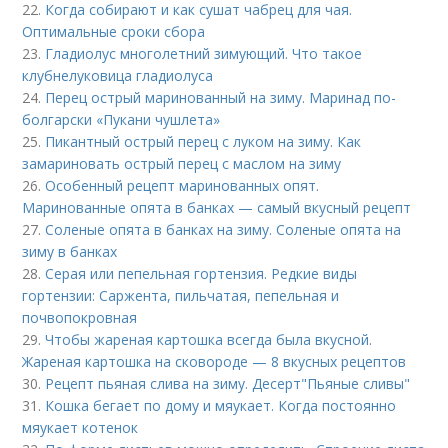
22.
Когда собирают и как сушат чабрец для чая.
Оптимальные сроки сбора
23.
Гладиолус многолетний зимующий. Что такое
клубнелуковица гладиолуса
24.
Перец острый маринованный на зиму. Маринад по-
болгарски «Пукани чушлета»
25.
Пикантный острый перец с луком на зиму. Как
замариновать острый перец с маслом на зиму
26.
Особенный рецепт маринованных опят.
Маринованные опята в банках — самый вкусный рецепт
27.
Соленые опята в банках на зиму. Соленые опята на
зиму в банках
28.
Серая или пепельная гортензия. Редкие виды
гортензии: Саржента, пильчатая, пепельная и
почвопокровная
29.
Чтобы жареная картошка всегда была вкусной.
Жареная картошка на сковороде — 8 вкусных рецептов
30.
Рецепт пьяная слива на зиму. Десерт"Пьяные сливы"
31.
Кошка бегает по дому и мяукает. Когда постоянно
мяукает котенок