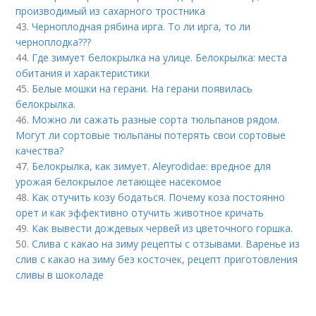
производимый из сахарного тростника
43.
Черноплодная рябина ирга. То ли ирга, то ли
черноплодка???
44.
Где зимует белокрылка на улице. Белокрылка: места
обитания и характеристики
45.
Белые мошки на герани. На герани появилась
белокрылка.
46.
Можно ли сажать разные сорта тюльпанов рядом.
Могут ли сортовые тюльпаны потерять свои сортовые
качества?
47.
Белокрылка, как зимует. Aleyrodidae: вредное для
урожая белокрылое летающее насекомое
48.
Как отучить козу бодаться. Почему коза постоянно
орет и как эффективно отучить животное кричать
49.
Как вывести дождевых червей из цветочного горшка.
50.
Слива с какао на зиму рецепты с отзывами. Варенье из
слив с какао на зиму без косточек, рецепт приготовления
сливы в шоколаде