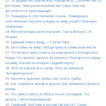
32.
По форме листьев можно определить. Строение листа
растения, типы расположения листовых пластин,
фотосинтез и транспирация
33.
Помидоры в собственном соку на.. Помидоры в
собственном соку без кожуры на зиму: рецепт пальчики
оближешь!
34.
Яблоня кипарисовое описание. Сорта яблони С.И.
Исаева
35.
Куриный помет вред. — Статистика
36.
Заготовки на зиму. Овощи гриль в оливковом масле
37.
Что можно приготовить из недозрелого болгарского
перца. Что можно сделать из зеленого болгарского перца
на зиму. А всем ли показан сладкий перец?
38.
Лечо из кабачков и тыквы. Лечо из кабачков
"Антивенгерское"
39.
Засолить красные грибы. Как солить грибы
40.
Как сохранить инжир в дороге. Как правильно хранить
инжир
41.
Что приготовить из яблок после соковарки. Что
делать с яблочным жмыхом
42.
Сахарный тростник в россии где растет. Сахар,