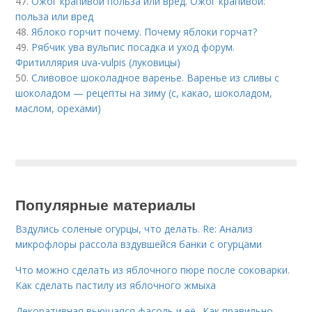
47.
Ожог крапивой польза или вред. Ожог крапивой:
польза или вред
48.
Яблоко горчит почему. Почему яблоки горчат?
49.
Рябчик ува вульпис посадка и уход форум.
Фритиллярия uva-vulpis (луковицы)
50.
Сливовое шоколадное варенье. Варенье из сливы с
шоколадом — рецепты на зиму (с, какао, шоколадом,
маслом, орехами)
Популярные материалы
Вздулись соленые огурцы, что делать. Re: Анализ
микрофлоры рассола вздувшейся банки с огурцами
Что можно сделать из яблочного пюре после соковарки.
Как сделать пастилу из яблочного жмыха
Декоративная вьющаяся фасоль и её.. Как правильно