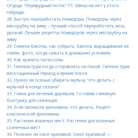
Огурцы "Изумрудный поток" F1. Минусов нет у этого
гибрида.
28.
Быстро переработать помидоры. Помидоры через
мясорубку на зиму – лучший способ переработать весь
урожай. Лучшие рецепты помидоров через мясорубку на
зиму
29.
Семена бакопы, как собрать. Бакопа: выращивание из
семян, фото, когда сажать в домашних условиях
30.
Как хранить патиссоны
31.
Гиппеаструм когда отправлять на покой. Гиппеаструм:
вегетационный период и время покоя
32.
Нужно ли осенью убирать мульчу. Что делать с
мульчей в конце сезона?
33.
Глина для лечения деревьев. Готовим глиняную
болтушку для саженцев
34.
Если прокисла хреновина, что делать. Рецепт
классической хреновины
35.
Растения влажных мест. Растения для влажных
солнечных мест
36.
Полезен ли ожог крапивой. Ожог крапивой —