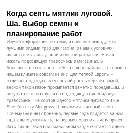
Когда сеять мятлик луговой.
Ша. Выбор семян и
планирование работ
Изучив информацию по теме, я пришел к выводу, что
лучшими видами трав для газона (в наших условиях)
является мятлик луговой и овсяница красная. Начал
искать подходящую травосмесь в магазинах. В
большинстве составов – обязательно райграс, который в
нашем климате совсем не айс. Для теплой Европы –
отлично, подходит, но у нас райграс вымерзает зимой,
весной такой газон просыпается заметно поредевшим. В
результате я наткнулся на подходящую одновидовую
травосмесь – из сортов одного мятлика лугового True
Blue Kentucky Bluegrass. Целиком мятликовый газон…
Почему бы и нет? Конечно, первые года придется за ним
тщательно ухаживать, на первых порах мятлик капризен.
Зато такой газон при правильном уходе считается одним
из самых декоративных. Решено – мятликовому газону