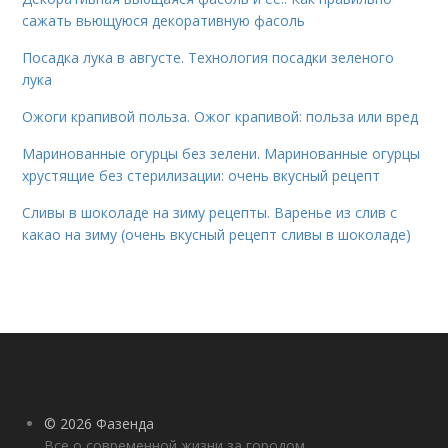
сажать вьющуюся декоративную фасоль
Посадка лука в августе. Технология посадки зеленого
лука
Ожоги крапивой польза. Ожог крапивой: польза или вред
Маринованные огурцы без зелени. Маринованные огурцы
хрустящие без стерилизации: очень вкусный рецепт
Сливы в шоколаде на зиму рецепты. Варенье из слив с
какао на зиму (очень вкусный рецепт сливы в шоколаде)
© 2026 Фазенда
Все о современной жизни за городом