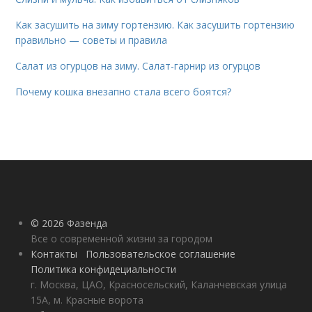
Как засушить на зиму гортензию. Как засушить гортензию
правильно — советы и правила
Салат из огурцов на зиму. Салат-гарнир из огурцов
Почему кошка внезапно стала всего боятся?
© 2026 Фазенда
Все о современной жизни за городом
Контакты
Пользовательское соглашение
Политика конфидециальности
г. Москва, ЦАО, Красносельский, Каланчевская улица
15А, м. Красные ворота