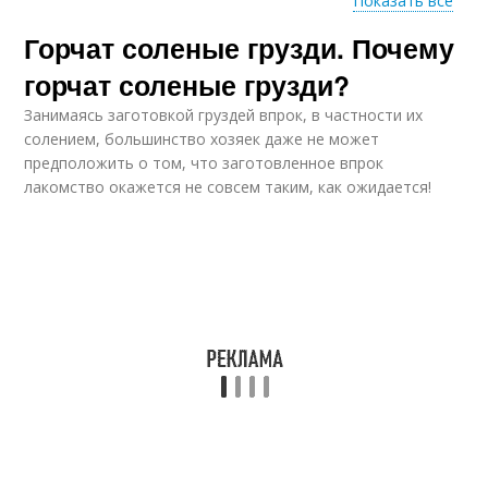
Показать все
Горчат соленые грузди. Почему
Белый гриб
Царский гриб
горчат соленые грузди?
Занимаясь заготовкой груздей впрок, в частности их
солением, большинство хозяек даже не может
предположить о том, что заготовленное впрок
Соленые огурцы
Соленые белые
лакомство окажется не совсем таким, как ожидается!
Соленые рыжики
Съедобные грибы
Съедобный гриб
Грибы без уксуса