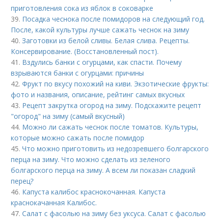
приготовления сока из яблок в соковарке
39.
Посадка чеснока после помидоров на следующий год.
После, какой культуры лучше сажать чеснок на зиму
40.
Заготовки из белой сливы. Белая слива. Рецепты.
Консервирование. (Восстановленный пост).
41.
Вздулись банки с огурцами, как спасти. Почему
взрываются банки с огурцами: причины
42.
Фрукт по вкусу похожий на киви. Экзотические фрукты:
фото и названия, описание, рейтинг самых вкусных
43.
Рецепт закрутка огород на зиму. Подскажите рецепт
"огород" на зиму (самый вкусный)
44.
Можно ли сажать чеснок после томатов. Культуры,
которые можно сажать после помидор
45.
Что можно приготовить из недозревшего болгарского
перца на зиму. Что можно сделать из зеленого
болгарского перца на зиму. А всем ли показан сладкий
перец?
46.
Капуста калибос краснокочанная. Капуста
краснокачанная Калибос.
47.
Салат с фасолью на зиму без уксуса. Салат с фасолью