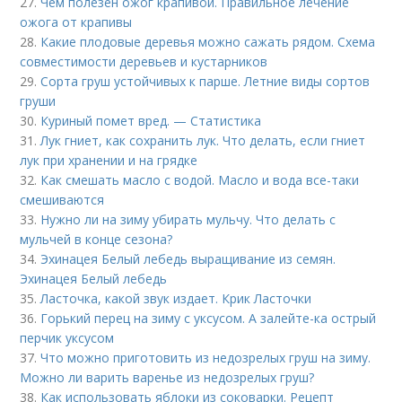
27.
Чем полезен ожог крапивой. Правильное лечение
ожога от крапивы
28.
Какие плодовые деревья можно сажать рядом. Схема
совместимости деревьев и кустарников
29.
Сорта груш устойчивых к парше. Летние виды сортов
груши
30.
Куриный помет вред. — Статистика
31.
Лук гниет, как сохранить лук. Что делать, если гниет
лук при хранении и на грядке
32.
Как смешать масло с водой. Масло и вода все-таки
смешиваются
33.
Нужно ли на зиму убирать мульчу. Что делать с
мульчей в конце сезона?
34.
Эхинацея Белый лебедь выращивание из семян.
Эхинацея Белый лебедь
35.
Ласточка, какой звук издает. Крик Ласточки
36.
Горький перец на зиму с уксусом. А залейте-ка острый
перчик уксусом
37.
Что можно приготовить из недозрелых груш на зиму.
Можно ли варить варенье из недозрелых груш?
38.
Как использовать яблоки из соковарки. Рецепт