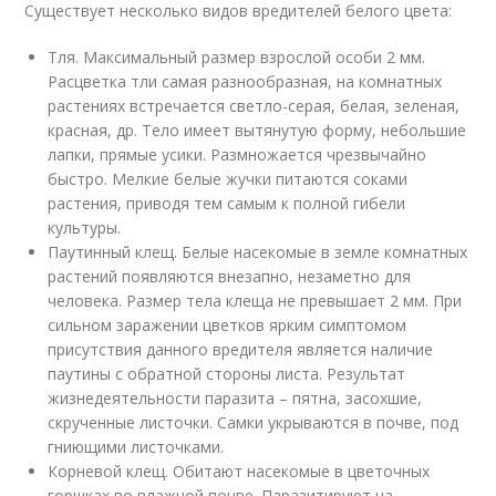
Существует несколько видов вредителей белого цвета:
Тля. Максимальный размер взрослой особи 2 мм.
Расцветка тли самая разнообразная, на комнатных
растениях встречается светло-серая, белая, зеленая,
красная, др. Тело имеет вытянутую форму, небольшие
лапки, прямые усики. Размножается чрезвычайно
быстро. Мелкие белые жучки питаются соками
растения, приводя тем самым к полной гибели
культуры.
Паутинный клещ. Белые насекомые в земле комнатных
растений появляются внезапно, незаметно для
человека. Размер тела клеща не превышает 2 мм. При
сильном заражении цветков ярким симптомом
присутствия данного вредителя является наличие
паутины с обратной стороны листа. Результат
жизнедеятельности паразита – пятна, засохшие,
скрученные листочки. Самки укрываются в почве, под
гниющими листочками.
Корневой клещ. Обитают насекомые в цветочных
горшках во влажной почве. Паразитируют на