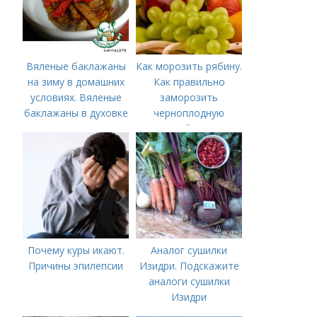
Вяленые баклажаны
Как морозить рябину.
на зиму в домашних
Как правильно
условиях. Вяленые
заморозить
баклажаны в духовке
черноплодную
– рецепт пошагового
рябину
приготовления на
зиму с фото в
домашних условиях
Почему куры икают.
Аналог сушилки
Причины эпилепсии
Изидри. Подскажите
аналоги сушилки
Изидри