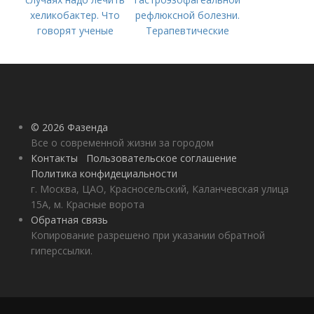
хеликобактер. Что
рефлюксной болезни.
говорят ученые
Терапевтические
аспекты
гастроэзофагеальной
рефлюксной болезни
© 2026 Фазенда
Все о современной жизни за городом
Контакты
Пользовательское соглашение
Политика конфидециальности
г. Москва, ЦАО, Красносельский, Каланчевская улица
15А, м. Красные ворота
Обратная связь
Копирование разрешено при указании обратной
гиперссылки.