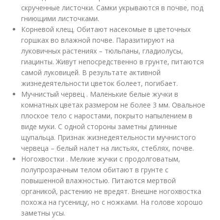
скрученные листочки. Самки укрываются в почве, под
гниющими листочками.
Корневой клещ. Обитают насекомые в цветочных
горшках во влажной почве. Паразитируют на
луковичных растениях – тюльпаны, гладиолусы,
гиацинты. Живут непосредственно в грунте, питаются
самой луковицей. В результате активной
жизнедеятельности цветок болеет, погибает.
Мучнистый червец . Маленькие белые жучки в
комнатных цветах размером не более 3 мм. Овальное
плоское тело с наростами, покрыто напылением в
виде муки. С одной стороны заметны длинные
щупальца. Признак жизнедеятельности мучнистого
червеца – белый налет на листьях, стеблях, почве.
Ногохвостки . Мелкие жучки с продолговатым,
полупрозрачным телом обитают в грунте с
повышенной влажностью. Питаются мертвой
органикой, растению не вредят. Внешне ногохвостка
похожа на гусеницу, но с ножками. На голове хорошо
заметны усы.