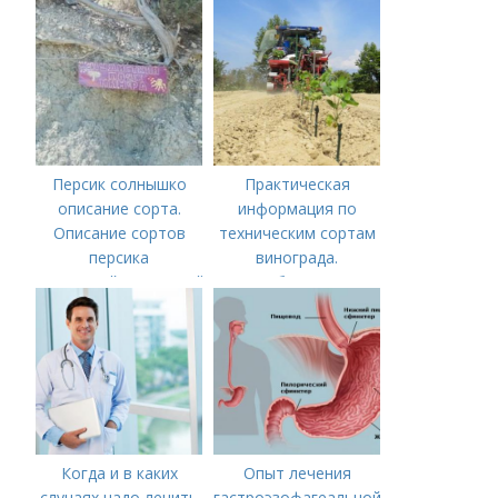
Персик солнышко
Практическая
описание сорта.
информация по
Описание сортов
техническим сортам
персика
винограда.
(советский,солнечный,
Особенности
новость степи,
технических сортов
пушистый ранний)
винограда
Когда и в каких
Опыт лечения
случаях надо лечить
гастроэзофагеальной