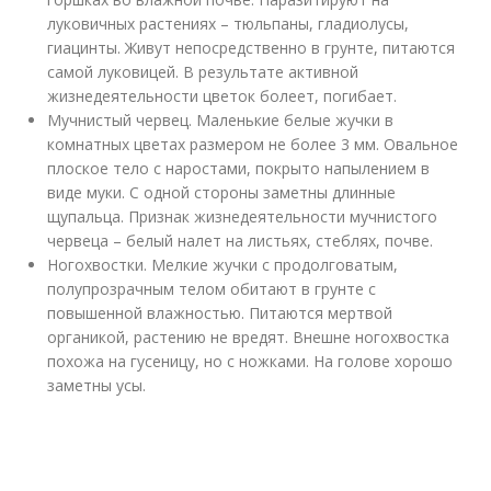
луковичных растениях – тюльпаны, гладиолусы,
гиацинты. Живут непосредственно в грунте, питаются
самой луковицей. В результате активной
жизнедеятельности цветок болеет, погибает.
Мучнистый червец. Маленькие белые жучки в
комнатных цветах размером не более 3 мм. Овальное
плоское тело с наростами, покрыто напылением в
виде муки. С одной стороны заметны длинные
щупальца. Признак жизнедеятельности мучнистого
червеца – белый налет на листьях, стеблях, почве.
Ногохвостки. Мелкие жучки с продолговатым,
полупрозрачным телом обитают в грунте с
повышенной влажностью. Питаются мертвой
органикой, растению не вредят. Внешне ногохвостка
похожа на гусеницу, но с ножками. На голове хорошо
заметны усы.