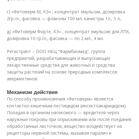
г) «Фитоверм М, КЭ» , концентрат эмульсии, дозировка
2гр./л., фасовка — флаконы 100 мл, канистры 1л., 5 л.;
д) «Фитоверм Форте, КЭ» , концентрат эмульсии для ЛПХ,
дозировка 10 гр./л., фасовка — по 2 мл., 4 мл.
Регистрант – ООО НБЦ “Фармбиомед”, группа
предприятий, разрабатывающих и выпускающих
лекарственные средства для животных и средства
защиты растений на основе природных комплексов
авермектинов.
Механизм действия
По способу проникновения «Фитоверм» является
контактно-кишечным пестицидом (инсектоакарицидом).
Попадая в организм насекомого — вредителя через
наружные покровы при опрыскивании или после поедания
обработанных листочков, вещество воздействует на
рецепторы нервной системы, вызывая паралич и