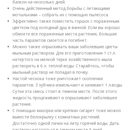
балкон на несколько дней.
Очень действенный метод борьбы с летающими
мотыльками – собрать их с помощью пылесоса.
Эффективно также поместить горшок с пораженным
цветком под холодный душ в ванной. Если вы хорошо
обмоете все пораженные места растения, большая
часть паразитов смоется и погибнет.
Можно также опрыскивать ваши заболевшие цветы
мыльным раствором. Для его приготовления 1 ст.л.
натертого на мелкой терке хозяйственного мыла
растворить в 6 л. теплой воды. Старайтесь, чтобы
мыльный раствор не попадал в почву.
Настой чеснока тоже уничтожает скопления
паразитов. 3 зубчика измельчают и заливают 1 л.воды.
Сутки эта смесь стоит в темном месте. После этого
жидкость процеживают и опрыскивают заболевшее
растение.
С помощью махорки или крепких сигарет тоже можно
вывести белокрылку с комнатных растений.
Достаточно одной пачки на литр горячей воды. Дать
раствору настояться в темном месте 5 дней,