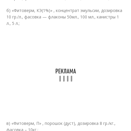
б) «Фитоверм, КЭ(1%)» , концентрат эмульсии, дозировка
10 гр./л., фасовка — флаконы 50мл., 100 мл., канистры 1
л., 5 л.;
в) «Фитоверм, П» , порошок (дуст), дозировка 8 гр./кг.,
фасовка – 10кг.;