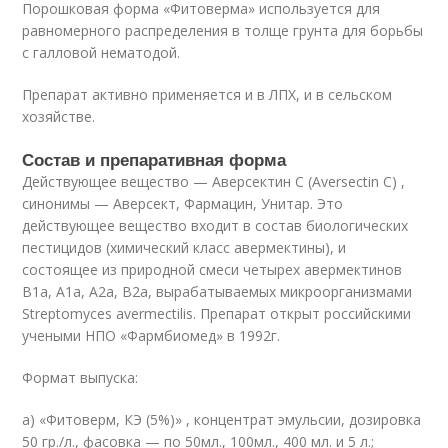
Порошковая форма «Фитоверма» используется для
равномерного распределения в толще грунта для борьбы
с галловой нематодой.
Препарат активно применяется и в ЛПХ, и в сельском
хозяйстве.
Состав и препаративная форма
Действующее вещество — Аверсектин С (Aversectin C) ,
синонимы — Аверсект, Фармацин, Унитар. Это
действующее вещество входит в состав биологических
пестицидов (химический класс авермектины), и
состоящее из природной смеси четырех авермектинов
В1а, А1а, А2а, В2а, вырабатываемых микроорганизмами
Streptomyces avermectilis. Препарат открыт российскими
учеными НПО «Фармбиомед» в 1992г.
Формат выпуска:
а) «Фитоверм, КЭ (5%)» , концентрат эмульсии, дозировка
50 гр./л., фасовка — по 50мл., 100мл., 400 мл. и 5 л.;