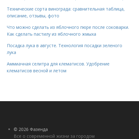
Технические сорта винограда: сравнительная таблица,
описание, отзывы, фото
Что можно сделать из яблочного пюре после соковарки.
Как сделать пастилу из яблочного жмыха
Посадка лука в августе. Технология посадки зеленого
лука
Аммиачная селитра для клематисов. Удобрение
клематисов весной и летом
© 2026 Фазенда
Все о современной жизни за городом