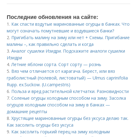
Последние обновления на сайте:
1.
Как спасти вздутые маринованные огурцы в банках. Что
могут означать помутневшие и вздувшиеся банки?
2.
Пригибать малину на зиму или нет + Схемы. Пригибание
малины –, как правильно сделать и когда
3.
Аналог сушилки Изидри. Подскажите аналоги сушилки
Изидри
4.
Летние яблони сорта. Сорт сорту — рознь
5.
Вяз чем отличается от карагача. Берест, или вяз
граболистный (полевой, листоватый) — Ulmus caprinifolia
Rupp. ex.Suckow. (U.campestris)
6.
Польза и вред растительной клетчатки. Разновидности
7.
Соленые огурцы холодным способом на зиму. Засолка
огурцов холодным способом на зиму в банках —
домашние рецепты
8.
Хрустящие маринованные огурцы без уксуса делаю так.
Как засолить огурцы без уксуса
9.
Как засолить горький перец на зиму холодным