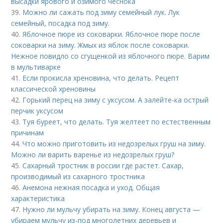
высадки ярового и озимого чеснока
39.
Можно ли сажать под зиму семейный лук. Лук
семейный, посадка под зиму.
40.
Яблочное пюре из соковарки. Яблочное пюре после
соковарки на зиму. Жмых из яблок после соковарки.
Нежное повидло со сгущенкой из яблочного пюре. Варим
в мультиварке
41.
Если прокисла хреновина, что делать. Рецепт
классической хреновины
42.
Горький перец на зиму с уксусом. А залейте-ка острый
перчик уксусом
43.
Туя буреет, что делать. Туя желтеет по естественным
причинам
44.
Что можно приготовить из недозрелых груш на зиму.
Можно ли варить варенье из недозрелых груш?
45.
Сахарный тростник в россии где растет. Сахар,
производимый из сахарного тростника
46.
Анемона нежная посадка и уход. Общая
характеристика
47.
Нужно ли мульчу убирать на зиму. Конец августа —
убираем мульчу из-под многолетних деревьев и