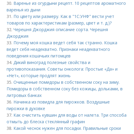
30.
Варенье из огурдыни рецепт. 10 рецептов ароматного
варенья из дыни
31.
По цвету или размеру. Как в "1С:УНФ" вести учет
товаров по характеристикам (размер, цвет и т. д.)?
32.
Черешня Джорджия описание сорта. Черешня
Джорджия
33.
Почему моя кошка ведет себя так странно. Кошка
ведет себя неадекватно. Признаки неадекватного
поведения кошачьих питомцев
34.
Дикий виноград полезные свойства и
противопоказания. Советы онколога: Простые «Да» и
«Нет», которые продлят жизнь
35.
Очищенные помидоры в собственном соку на зиму.
Помидоры в собственном соку без кожицы, дольками, в
литровых банках
36.
Начинка из повидла для пирожков. Воздушные
пирожки в духовке
37.
Как очистить кувшин для воды от налета. Три способа
отмыть до блеска стеклянный графин
38.
Какой чеснок нужен для посадки. Правильные сроки