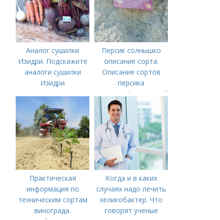
Рецепты пошагово
Аналог сушилки
Персик солнышко
Изидри. Подскажите
описание сорта.
аналоги сушилки
Описание сортов
Изидри
персика
(советский,солнечный,
новость степи,
пушистый ранний)
Практическая
Когда и в каких
информация по
случаях надо лечить
техническим сортам
хеликобактер. Что
винограда.
говорят ученые