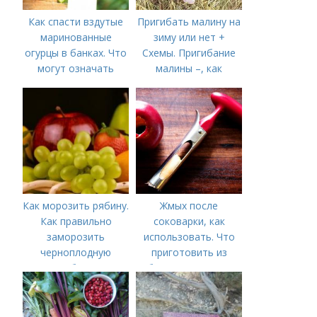
Как спасти вздутые
Пригибать малину на
маринованные
зиму или нет +
огурцы в банках. Что
Схемы. Пригибание
могут означать
малины –, как
помутневшие и
правильно сделать и
вздувшиеся банки?
когда
Как морозить рябину.
Жмых после
Как правильно
соковарки, как
заморозить
использовать. Что
черноплодную
приготовить из
рябину
яблочного пюре от
сока после
соковарки,
соковыжималки.