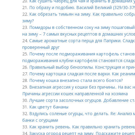
20.
Как сушить чабрец для чая и хранить в домашних 
21.
По образу и подобию. Василий Великий (329/30-37
22.
Как обрезать тимьян на зиму. Как правильно собр
зиму?
23.
Помидоры в собственном соку на зиму пошаговый
на зиму – 7 самых вкусных рецептов в домашних усло
24.
Самые ароматные сорта перца для Паприки. Сладки
проверенный друг
25.
Почему после подмораживания картофель станови
подмораживания клубни картофеля становятся слад
26.
Правильный выбор бензопилы. Конструкция и при
27.
Почему картошка сладкая после варки. Как реани
28.
Почему кошка внезапно стала всего боятся?
29.
Внезапная агрессия у кошки без причины.. На вас 
Причины агрессии кошек направленной на хозяина
30.
Лучшие сорта засолочных огурцов. Добавление ст
31.
Как цветут бананы
32.
Вздулись соленые огурцы, что делать. Re: Анали
банки с огурцами
33.
Как хранить ревень. Как правильно хранить ревен
34.
Закуска огород рецепт на зиму. Подскажите рецепт