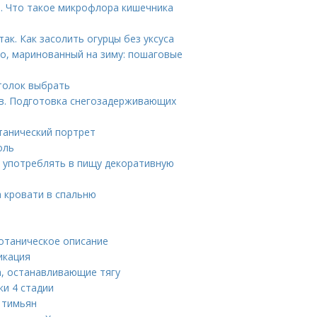
. Что такое микрофлора кишечника
ак. Как засолить огурцы без уксуса
ьо, маринованный на зиму: пошаговые
отолок выбрать
в. Подготовка снегозадерживающих
танический портрет
оль
 употреблять в пищу декоративную
а кровати в спальню
Ботаническое описание
икация
а, останавливающие тягу
ки 4 стадии
 тимьян