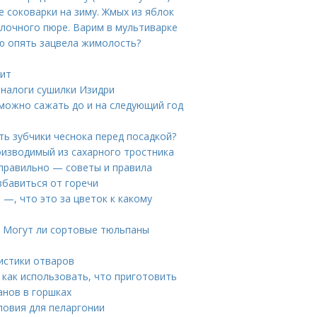
 соковарки на зиму. Жмых из яблок
блочного пюре. Варим в мультиварке
ю опять зацвела жимолость?
лит
аналоги сушилки Изидри
 можно сажать до и на следующий год
ь зубчики чеснока перед посадкой?
роизводимый из сахарного тростника
 правильно — советы и правила
избавиться от горечи
—, что это за цветок к какому
. Могут ли сортовые тюльпаны
истики отваров
 как использовать, что приготовить
анов в горшках
ловия для пеларгонии