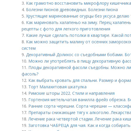
3.
Как грамотно восстановить микрофлору кишечника
4.
Болезни пионов древовидных. Болезни пиона
5.
Хрустящие маринованные огурцы без уксуса делаю т
6.
Как мариновать халапеньо на зиму. Перец халапен
рецепты с фото для легкого приготовления
7.
Какие лучше сделать потолки в квартире. Какой п
8.
Как можно защитить малину от осенних заморозко
систем
9.
Декоративный Долихос со съедобными бобами. Бо
10.
Можно ли употреблять в пищу декоративную фас
11.
Плоды декоративной фасоли съедобны. Можно ли
фасоль?
12.
Как выбрать кровать для спальни. Размер и форм
13.
Торт Малахитовая шкатулка
14.
Римские шторы 2022. Стили и направления
15.
Гортензия метельчатая ванилла фрейз обрезка. 
16.
Ранние сорта черешни. Сорта черешни — классиф
17.
Препараты снижающие тягу к алкоголю. Лекарств
18.
Лечение рака четвертой стадии. Лечение рака киш
19.
Заготовка ЧАБРЕЦА для чая. Как и когда собирать