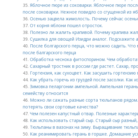
35.
Яблочное пюре из соковарки. Яблочное пюре после
после соковарки. Нежное повидло со сгущенкой из я
36.
Осенью зацвела жимолость. Почему сейчас осень
37.
От корня яблони пошел отросток.
38.
Полезно ли жалить крапивой. Почему крапива жа
39.
Сушилка для овощей Изидри аналог. Подскажите 
40.
После болгарского перца, что можно садить. Что
после балгарского перца
41.
Обработка чеснока фитоспорином. Чем обработат
42.
Сахарный тростник в россии где растет. Сахар, п
43.
Гортензия, как сухоцвет. Как засушить гортензию
44.
Как убрать горечь из груздей после засолки. Как 
45.
Зимовка пеларгонии ампельной. Ампельная герань 
семейству относится
46.
Можно ли сажать разные сорта тюльпанов рядом
потерять свои сортовые качества?
47.
Чем полезен капустный отвар. Полезные характер
48.
Как использовать старый сыр. Старый сыр разный,
49.
Тюльпаны в вазонах на зиму. Выращивание тюльп
50.
Как реанимировать герань в горшке. Домашние ус