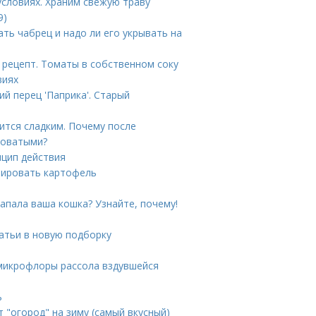
условиях. Храним свежую траву
9)
ать чабрец и надо ли его укрывать на
 рецепт. Томаты в собственном соку
виях
й перец 'Паприка'. Старый
тся сладким. Почему после
коватыми?
нцип действия
мировать картофель
напала ваша кошка? Узнайте, почему!
атьи в новую подборку
з микрофлоры рассола вздувшейся
ь
 "огород" на зиму (самый вкусный)