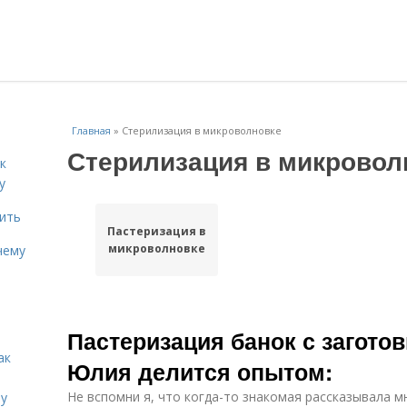
Главная
»
Стерилизация в микроволновке
Стерилизация в микровол
к
у
дить
Пастеризация в
микроволновке
чему
Пастеризация банок с заготов
ак
Юлия делится опытом:
Не вспомни я, что когда-то знакомая рассказывала мн
ту