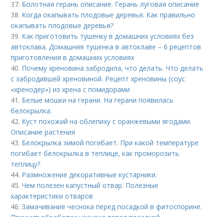
37.
Болотная герань описание. Герань луговая описание
38.
Когда окапывать плодовые деревья. Как правильно
окапывать плодовые деревья?
39.
Как приготовить тушенку в домашних условиях без
автоклава. Домашняя тушенка в автоклаве – 6 рецептов
приготовления в домашних условиях
40.
Почему хреновина забродила, что делать. Что делать
с забродившей хреновиной. Рецепт хреновины (соус
«хренодер») из хрена с помидорами
41.
Белые мошки на герани. На герани появилась
белокрылка.
42.
Куст похожий на облепиху с оранжевыми ягодами.
Описание растения
43.
Белокрылка зимой погибает. При какой температуре
погибает белокрылка в теплице, как проморозить
теплицу?
44.
Размножение декоративные кустарники.
45.
Чем полезен капустный отвар. Полезные
характеристики отваров
46.
Замачивание чеснока перед посадкой в фитоспорине.