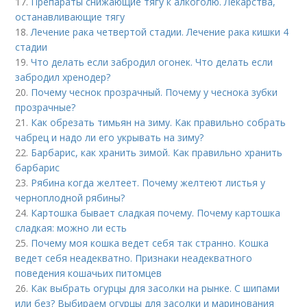
17.
Препараты снижающие тягу к алкоголю. Лекарства,
останавливающие тягу
18.
Лечение рака четвертой стадии. Лечение рака кишки 4
стадии
19.
Что делать если забродил огонек. Что делать если
забродил хренодер?
20.
Почему чеснок прозрачный. Почему у чеснока зубки
прозрачные?
21.
Как обрезать тимьян на зиму. Как правильно собрать
чабрец и надо ли его укрывать на зиму?
22.
Барбарис, как хранить зимой. Как правильно хранить
барбарис
23.
Рябина когда желтеет. Почему желтеют листья у
черноплодной рябины?
24.
Картошка бывает сладкая почему. Почему картошка
сладкая: можно ли есть
25.
Почему моя кошка ведет себя так странно. Кошка
ведет себя неадекватно. Признаки неадекватного
поведения кошачьих питомцев
26.
Как выбрать огурцы для засолки на рынке. С шипами
или без? Выбираем огурцы для засолки и маринования