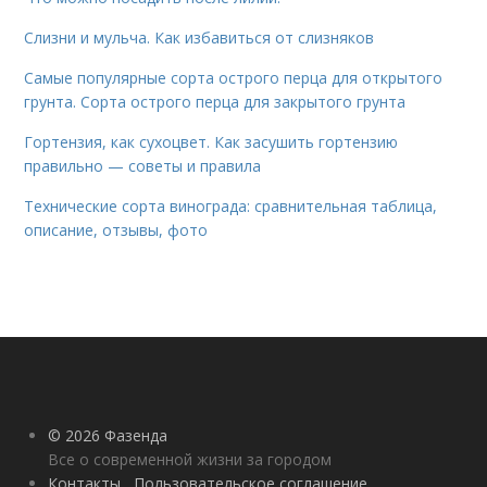
Слизни и мульча. Как избавиться от слизняков
Самые популярные сорта острого перца для открытого
грунта. Сорта острого перца для закрытого грунта
Гортензия, как сухоцвет. Как засушить гортензию
правильно — советы и правила
Технические сорта винограда: сравнительная таблица,
описание, отзывы, фото
© 2026 Фазенда
Все о современной жизни за городом
Контакты
Пользовательское соглашение