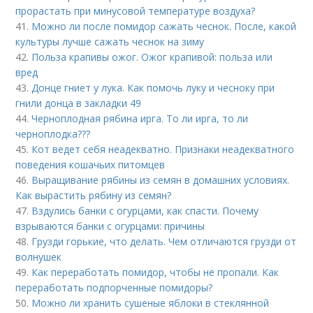
прорастать при минусовой температуре воздуха?
41.
Можно ли после помидор сажать чеснок. После, какой
культуры лучше сажать чеснок на зиму
42.
Польза крапивы ожог. Ожог крапивой: польза или
вред
43.
Донце гниет у лука. Как помочь луку и чесноку при
гнили донца в закладки 49
44.
Черноплодная рябина ирга. То ли ирга, то ли
черноплодка???
45.
Кот ведет себя неадекватно. Признаки неадекватного
поведения кошачьих питомцев
46.
Выращивание рябины из семян в домашних условиях.
Как вырастить рябину из семян?
47.
Вздулись банки с огурцами, как спасти. Почему
взрываются банки с огурцами: причины
48.
Грузди горькие, что делать. Чем отличаются грузди от
волнушек
49.
Как переработать помидор, чтобы не пропали. Как
переработать подпорченные помидоры?
50.
Можно ли хранить сушеные яблоки в стеклянной