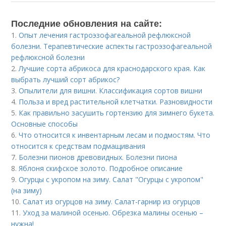
Последние обновления на сайте:
1.
Опыт лечения гастроэзофагеальной рефлюксной
болезни. Терапевтические аспекты гастроэзофагеальной
рефлюксной болезни
2.
Лучшие сорта абрикоса для краснодарского края. Как
выбрать лучший сорт абрикос?
3.
Опылители для вишни. Классификация сортов вишни
4.
Польза и вред растительной клетчатки. Разновидности
5.
Как правильно засушить гортензию для зимнего букета.
Основные способы
6.
Что относится к инвентарным лесам и подмостям. Что
относится к средствам подмащивания
7.
Болезни пионов древовидных. Болезни пиона
8.
Яблоня скифское золото. Подробное описание
9.
Огурцы с укропом на зиму. Салат "Огурцы с укропом"
(на зиму)
10.
Салат из огурцов на зиму. Салат-гарнир из огурцов
11.
Уход за малиной осенью. Обрезка малины осенью –
нужна!