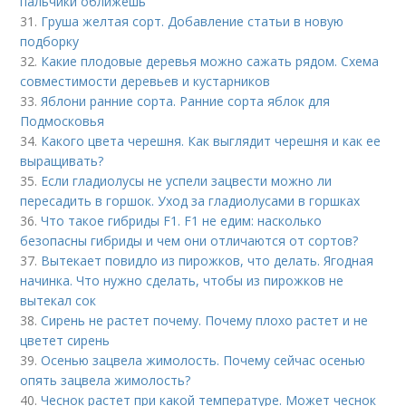
пальчики оближешь
31.
Груша желтая сорт. Добавление статьи в новую
подборку
32.
Какие плодовые деревья можно сажать рядом. Схема
совместимости деревьев и кустарников
33.
Яблони ранние сорта. Ранние сорта яблок для
Подмосковья
34.
Какого цвета черешня. Как выглядит черешня и как ее
выращивать?
35.
Если гладиолусы не успели зацвести можно ли
пересадить в горшок. Уход за гладиолусами в горшках
36.
Что такое гибриды F1. F1 не едим: насколько
безопасны гибриды и чем они отличаются от сортов?
37.
Вытекает повидло из пирожков, что делать. Ягодная
начинка. Что нужно сделать, чтобы из пирожков не
вытекал сок
38.
Сирень не растет почему. Почему плохо растет и не
цветет сирень
39.
Осенью зацвела жимолость. Почему сейчас осенью
опять зацвела жимолость?
40.
Чеснок растет при какой температуре. Может чеснок