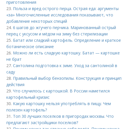
приготовления
23.
Польза и вред острого перца. Острая еда: аргументы
«за» Многочисленные исследования показывают, что
добавление некоторых специй
24.
6 шагов до жгучего перчика. Маринованный острый
перец с уксусом и мёдом на зиму без стерилизации
25.
Батат или сладкий картофель. Определение и краткое
ботаническое описание
26.
Можно ли есть сладкую картошку. Батат — картошке
не брат
27.
Сантолина подготовка к зиме. Уход за сантолиной в
саду
28.
Правильный выбор бензопилы. Конструкция и принцип
действия
29.
Что случилось с картошкой. В России наметился
картофельный кризис
30.
Какую картошку нельзя употреблять в пищу. Чем
полезен картофель?
31.
Топ 30 лучших поселков в пригородах москвы. Что
предлагают застройщики поселков?
32.
Почему кошка так странно себя ведёт. Почему кошка