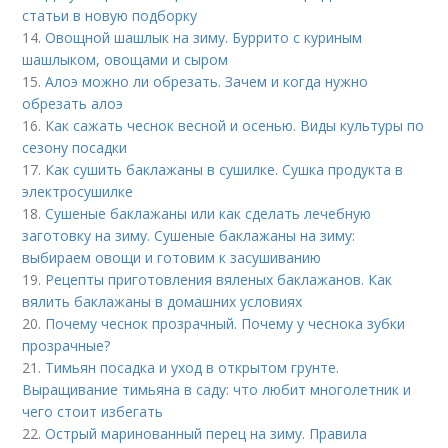
статьи в новую подборку
14.
Овощной шашлык на зиму. Буррито с куриным
шашлыком, овощами и сыром
15.
Алоэ можно ли обрезать. Зачем и когда нужно
обрезать алоэ
16.
Как сажать чеснок весной и осенью. Виды культуры по
сезону посадки
17.
Как сушить баклажаны в сушилке. Сушка продукта в
электросушилке
18.
Сушеные баклажаны или как сделать лечебную
заготовку на зиму. Сушеные баклажаны на зиму:
выбираем овощи и готовим к засушиванию
19.
Рецепты приготовления вяленых баклажанов. Как
вялить баклажаны в домашних условиях
20.
Почему чеснок прозрачный. Почему у чеснока зубки
прозрачные?
21.
Тимьян посадка и уход в открытом грунте.
Выращивание тимьяна в саду: что любит многолетник и
чего стоит избегать
22.
Острый маринованный перец на зиму. Правила