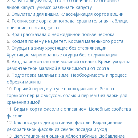
2.
Капуста двуручная, что это означает. 17 основных
видов капуст: учимся различать капусту
3.
Опылители для вишни. Классификация сортов вишни
4.
Технические сорта винограда: сравнительная таблица,
описание, отзывы, фото
5.
Врач рассказала о неожиданной пользе чеснока.
6.
Космея почему не цветет. Космея маленького роста
7.
Огурцы на зиму хрустящие без стерилизации..
Хрустящие маринованные огурцы без стерилизации
8.
Уход за ремонтантной малиной осенью. Время ухода за
ремонтантной малиной в зависимости от сорта
9.
Подготовка малины к зиме. Необходимость и процесс
обрезки малины
10.
Горький перец в уксусе в холодильнике. Рецепт
горького перца с уксусом, солью и перцем без варки для
хранения зимой
11.
Виды и сорта фасоли с описанием. Целебные свойства
фасоли
12.
Как посадить декоративную фасоль. Выращивание
декоративной фасоли из семян: посадка и уход
13.
Дегустационная оценка яблок таблица. Добавление