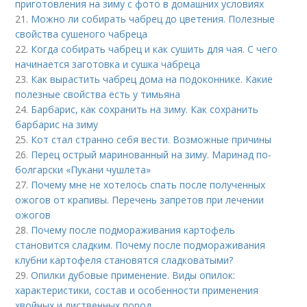
приготовления на зиму с фото в домашних условиях
21.
Можно ли собирать чабрец до цветения. Полезные
свойства сушеного чабреца
22.
Когда собирать чабрец и как сушить для чая. С чего
начинается заготовка и сушка чабреца
23.
Как вырастить чабрец дома на подоконнике. Какие
полезные свойства есть у тимьяна
24.
Барбарис, как сохранить на зиму. Как сохранить
барбарис на зиму
25.
Кот стал странно себя вести. Возможные причины
26.
Перец острый маринованный на зиму. Маринад по-
болгарски «Пукани чушлета»
27.
Почему мне не хотелось спать после полученных
ожогов от крапивы. Перечень запретов при лечении
ожогов
28.
Почему после подмораживания картофель
становится сладким. Почему после подмораживания
клубни картофеля становятся сладковатыми?
29.
Опилки дубовые применение. Виды опилок:
характеристики, состав и особенности применения
хвойных и лиственных пород