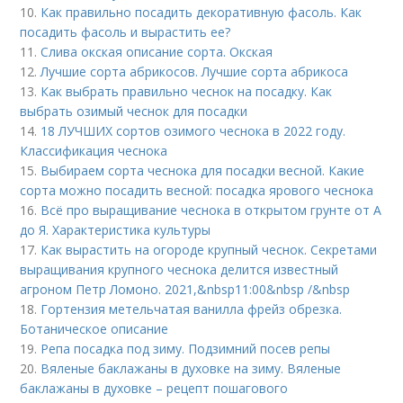
10.
Как правильно посадить декоративную фасоль. Как
посадить фасоль и вырастить ее?
11.
Слива окская описание сорта. Окская
12.
Лучшие сорта абрикосов. Лучшие сорта абрикоса
13.
Как выбрать правильно чеснок на посадку. Как
выбрать озимый чеснок для посадки
14.
18 ЛУЧШИХ сортов озимого чеснока в 2022 году.
Классификация чеснока
15.
Выбираем сорта чеснока для посадки весной. Какие
сорта можно посадить весной: посадка ярового чеснока
16.
Всё про выращивание чеснока в открытом грунте от А
до Я. Характеристика культуры
17.
Как вырастить на огороде крупный чеснок. Секретами
выращивания крупного чеснока делится известный
агроном Петр Ломоно. 2021,&nbsp11:00&nbsp /&nbsp
18.
Гортензия метельчатая ванилла фрейз обрезка.
Ботаническое описание
19.
Репа посадка под зиму. Подзимний посев репы
20.
Вяленые баклажаны в духовке на зиму. Вяленые
баклажаны в духовке – рецепт пошагового