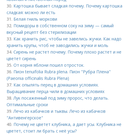
30.
Картошка бывает сладкая почему. Почему картошка
сладкая: можно ли есть
31.
Белая гниль моркови
32.
Помидоры в собственном соку на зиму — самый
вкусный рецепт без стерилизации
33.
Как хранить рис, чтобы не завелись жучки. Как надо
хранить крупы, чтоб не заводились жучки и моль
34.
Сирень не растет почему. Почему плохо растет и не
цветет сирень
35.
От корня яблони пошел отросток.
36.
Пион tenuifolia Rubra plena. Пион "Рубра Плена"
(Paeonia officinalis Rubra Plena)
37.
Как опылять перец в домашних условиях.
Выращивание перца чили в домашних условиях
38.
Лук посаженный под зиму пророс, что делать.
Оптимальные сроки
39.
Лечо из кабачков и тыквы. Лечо из кабачков
"Антивенгерское"
40.
Почему не цветет клубника, а дает усы. Клубника не
цветет, стоит ли брать с неё усы?