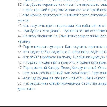
37.
Как убрать червяков из сливы. Чем опрыскать сли
38.
Перец горький с уксусом. А залейте-ка острый пер
39.
Что можно приготовить из яблок после соковарки
жмыха
40.
Как засушить цветы гортензии. Как избавиться от 
41.
Туя буреет, что делать. Туя желтеет по естестве
42.
На зиму овощной шашлык. Консервированный ов
на зиму
43.
Гортензия, как сухоцвет. Как засушить гортензию
44.
Кот ведет себя неадекватно. Признаки неадекват
45.
Как влияет кукуруза на почву. О влиянии кукурузы 
46.
Плодово ягодные культуры это. Ягодные культуры
47.
Перец желтый Какаду. Перец Какаду желтый. Опис
48.
Трутовик серно желтый, как мариновать. Трутов
49.
Асиенда ру дачная специальная сеть. Лунный кале
50.
Как раскислить опилки мочевиной. Свойства и ха
древесины