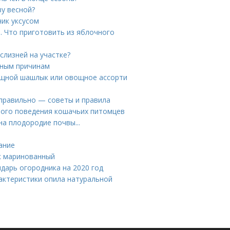
ву весной?
чик уксусом
. Что приготовить из яблочного
слизней на участке?
нным причинам
ощной шашлык или овощное ассорти
 правильно — советы и правила
ного поведения кошачьих питомцев
на плодородие почвы...
ание
ик маринованный
ндарь огородника на 2020 год
рактеристики опила натуральной