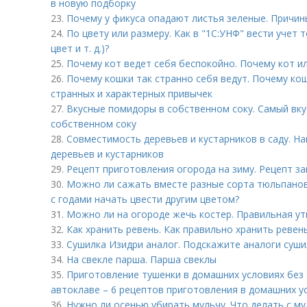
в новую подборку
23.
Почему у фикуса опадают листья зеленые. Причи
24.
По цвету или размеру. Как в "1С:УНФ" вести учет 
цвет и т. д.)?
25.
Почему кот ведет себя беспокойно. Почему кот ил
26.
Почему кошки так странно себя ведут. Почему кош
странных и характерных привычек
27.
Вкусные помидоры в собственном соку. Самый вк
собственном соку
28.
Совместимость деревьев и кустарников в саду. 
деревьев и кустарников
29.
Рецепт приготовления огорода на зиму. Рецепт за
30.
Можно ли сажать вместе разные сорта тюльпанов
с годами начать цвести другим цветом?
31.
Можно ли на огороде жечь костер. Правильная ут
32.
Как хранить ревень. Как правильно хранить ревен
33.
Сушилка Изидри аналог. Подскажите аналоги суши
34.
На свекле парша. Парша свеклы
35.
Приготовление тушенки в домашних условиях без
автоклаве – 6 рецептов приготовления в домашних у
36.
Нужно ли осенью убирать мульчу. Что делать с му