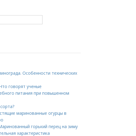
винограда. Особенности технических
 Что говорят ученые
чебного питания при повышенном
 сорта?
устящие маринованные огурцы в
во
Маринованный горький перец на зиму
тельная характеристика