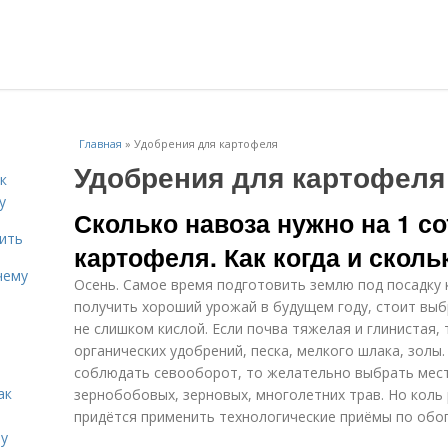
Главная
»
Удобрения для картофеля
Удобрения для картофеля
к
у
Сколько навоза нужно на 1 со
дить
картофеля. Как когда и сколь
чему
Осень. Самое время подготовить землю под посадку
получить хороший урожай в будущем году, стоит выбр
не слишком кислой. Если почва тяжелая и глинистая,
органических удобрений, песка, мелкого шлака, золы
соблюдать севооборот, то желательно выбрать мест
ак
зернобобовых, зерновых, многолетних трав. Но коль
придётся применить технологические приёмы по обо
ту