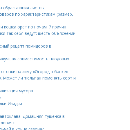
ны сбрасывания листвы
товаров по характеристикам (размер,
и кошка орет по ночам: 7 причин
ки так себя ведут: шесть объяснений
усный рецепт помидоров в
Наилучшая совместимость плодовых
готовки на зиму «Огород в банке»
. Может ли тюльпан поменять сорт и
илизация мусора
ь
лки Изидри
 автоклава. Домашняя тушенка в
словиях
льчей в конце сезона?