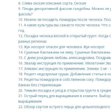
8.
Слива окская описание сорта. Окская
9.
Плоды декоративной фасоли съедобны. Можно ли 
фасоль?
10.
Можно ли посадить помидоры после чеснока. Пос
11.
А какие культуры вы сажаете после чеснока. Что 
год
12.
Посадка чеснока весной в открытый грунт. Когда с
разных регионах
13.
Жук носорог опасен для человека. Жук-носорог
14.
Сушеные баклажаны на зиму. Сушеные баклажаны:
15.
С днем рождения любовь александровна. Поздрав
16.
Эвалар инструкция по применению. Мелатонин Эва
17.
Эликвис инструкция по применению. Эликви. 5 мг 
18.
Рецепт недозрелые груши. Добавление статьи в н
19.
Рецепты помидоров в собственном соку. Помидор
банках без стерилизации
20.
Тимьян посадка и уход в открытом грунте в средн
21.
Острый перец для выращивания в комнате. Выбор 
выращивания
22.
Обзор сортов острого перца для цельноплодного