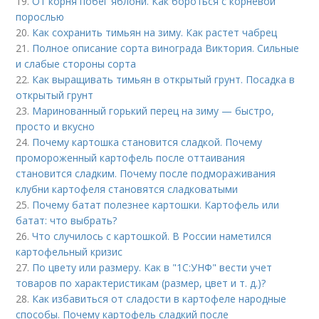
19.
От корня побег яблони. Как бороться с корневой
порослью
20.
Как сохранить тимьян на зиму. Как растет чабрец
21.
Полное описание сорта винограда Виктория. Сильные
и слабые стороны сорта
22.
Как выращивать тимьян в открытый грунт. Посадка в
открытый грунт
23.
Маринованный горький перец на зиму — быстро,
просто и вкусно
24.
Почему картошка становится сладкой. Почему
промороженный картофель после оттаивания
становится сладким. Почему после подмораживания
клубни картофеля становятся сладковатыми
25.
Почему батат полезнее картошки. Картофель или
батат: что выбрать?
26.
Что случилось с картошкой. В России наметился
картофельный кризис
27.
По цвету или размеру. Как в "1С:УНФ" вести учет
товаров по характеристикам (размер, цвет и т. д.)?
28.
Как избавиться от сладости в картофеле народные
способы. Почему картофель сладкий после