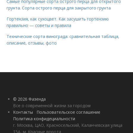
Самые популярные сорта острого перца для открытого
грунта. Сорта острого перца для закрытого грунта
Гортензия, как сухоцвет. Как засушить гортензию
правильно — советы и правила
Технические сорта винограда: сравнительная таблица,
описание, отзывы, фото
© 2026 Фазенда
Все о современной жизни за городом
Контакты
Пользовательское соглашение
Политика конфидециальности
г. Москва, ЦАО, Красносельский, Каланчевская улица
15А, м. Красные ворота