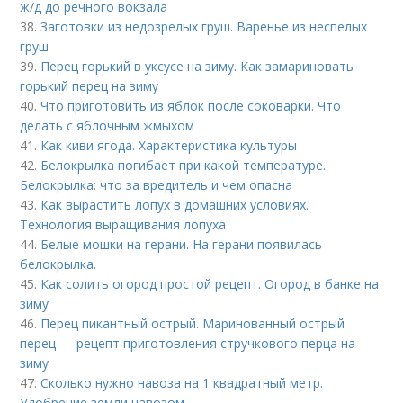
ж/д до речного вокзала
38.
Заготовки из недозрелых груш. Варенье из неспелых
груш
39.
Перец горький в уксусе на зиму. Как замариновать
горький перец на зиму
40.
Что приготовить из яблок после соковарки. Что
делать с яблочным жмыхом
41.
Как киви ягода. Характеристика культуры
42.
Белокрылка погибает при какой температуре.
Белокрылка: что за вредитель и чем опасна
43.
Как вырастить лопух в домашних условиях.
Технология выращивания лопуха
44.
Белые мошки на герани. На герани появилась
белокрылка.
45.
Как солить огород простой рецепт. Огород в банке на
зиму
46.
Перец пикантный острый. Маринованный острый
перец — рецепт приготовления стручкового перца на
зиму
47.
Сколько нужно навоза на 1 квадратный метр.
Удобрение земли навозом