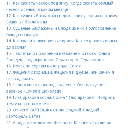
11.
Как сажать чеснок под зиму. Когда сажать озимый
чеснок осенью, в каком месяце
12.
Как сушить баклажаны в домашних условиях на зиму.
Сушеные баклажаны
13.
Сушёные баклажаны и блюда из них. Приготовление
блюда по шагам:
14.
Как хранить луковичные ирисы. Как сохранить ирисы
до весны?
15.
Таблетки от ожирения название и отзывы. Ольга
Гвоздева, эндокринолог. Редактор А. Герасимова
16.
Поиск по сортам винограда. Сорта
17.
Фацелия с горчицей. Фацелия и другие, или Зачем я
сею сидераты
18.
Чернослив в шоколаде варенье. Очень вкусное
варенье «Слива в шоколаде»
19.
Глаз дракона сосна. Сосна " Око дракона". Вопрос к
тем у кого она имеется.
20.
От чего КАРТОШКА стала сладкой. Сладкий
картофель батат
21.
А ведь он полезнее обычного. Ключевые отличия