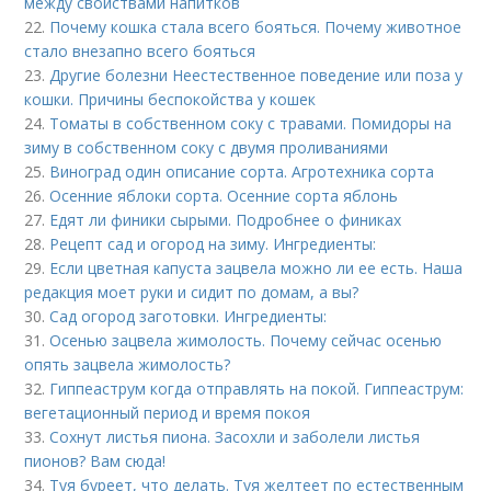
между свойствами напитков
22.
Почему кошка стала всего бояться. Почему животное
стало внезапно всего бояться
23.
Другие болезни Неестественное поведение или поза у
кошки. Причины беспокойства у кошек
24.
Томаты в собственном соку с травами. Помидоры на
зиму в собственном соку с двумя проливаниями
25.
Виноград один описание сорта. Агротехника сорта
26.
Осенние яблоки сорта. Осенние сорта яблонь
27.
Едят ли финики сырыми. Подробнее о финиках
28.
Рецепт сад и огород на зиму. Ингредиенты:
29.
Если цветная капуста зацвела можно ли ее есть. Наша
редакция моет руки и сидит по домам, а вы?
30.
Сад огород заготовки. Ингредиенты:
31.
Осенью зацвела жимолость. Почему сейчас осенью
опять зацвела жимолость?
32.
Гиппеаструм когда отправлять на покой. Гиппеаструм:
вегетационный период и время покоя
33.
Сохнут листья пиона. Засохли и заболели листья
пионов? Вам сюда!
34.
Туя буреет, что делать. Туя желтеет по естественным