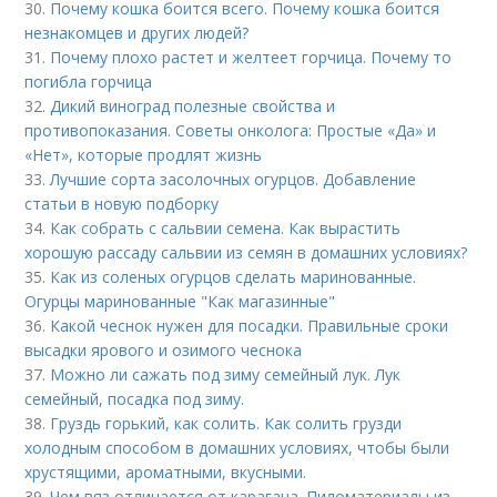
30.
Почему кошка боится всего. Почему кошка боится
незнакомцев и других людей?
31.
Почему плохо растет и желтеет горчица. Почему то
погибла горчица
32.
Дикий виноград полезные свойства и
противопоказания. Советы онколога: Простые «Да» и
«Нет», которые продлят жизнь
33.
Лучшие сорта засолочных огурцов. Добавление
статьи в новую подборку
34.
Как собрать с сальвии семена. Как вырастить
хорошую рассаду сальвии из семян в домашних условиях?
35.
Как из соленых огурцов сделать маринованные.
Огурцы маринованные "Как магазинные"
36.
Какой чеснок нужен для посадки. Правильные сроки
высадки ярового и озимого чеснока
37.
Можно ли сажать под зиму семейный лук. Лук
семейный, посадка под зиму.
38.
Груздь горький, как солить. Как солить грузди
холодным способом в домашних условиях, чтобы были
хрустящими, ароматными, вкусными.
39.
Чем вяз отличается от карагача. Пиломатериалы из