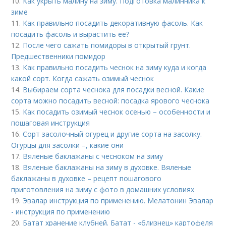
10.
Как укрыть малину на зиму. Подготовка малинника к
зиме
11.
Как правильно посадить декоративную фасоль. Как
посадить фасоль и вырастить ее?
12.
После чего сажать помидоры в открытый грунт.
Предшественники помидор
13.
Как правильно посадить чеснок на зиму куда и когда
какой сорт. Когда сажать озимый чеснок
14.
Выбираем сорта чеснока для посадки весной. Какие
сорта можно посадить весной: посадка ярового чеснока
15.
Как посадить озимый чеснок осенью – особенности и
пошаговая инструкция
16.
Сорт засолочный огурец и другие сорта на засолку.
Огурцы для засолки –, какие они
17.
Вяленые баклажаны с чесноком на зиму
18.
Вяленые баклажаны на зиму в духовке. Вяленые
баклажаны в духовке – рецепт пошагового
приготовления на зиму с фото в домашних условиях
19.
Эвалар инструкция по применению. Мелатонин Эвалар
- инструкция по применению
20.
Батат хранение клубней. Батат - «близнец» картофеля