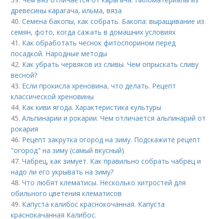
древесины карагача, ильма, вяза
40.
Семена бакопы, как собрать. Бакопа: выращивание из
семян, фото, когда сажать в домашних условиях
41.
Как обработать чеснок фитоспорином перед
посадкой. Народные методы
42.
Как убрать червяков из сливы. Чем опрыскать сливу
весной?
43.
Если прокисла хреновина, что делать. Рецепт
классической хреновины
44.
Как киви ягода. Характеристика культуры
45.
Альпинарии и рокарии. Чем отличается альпинарий от
рокария
46.
Рецепт закрутка огород на зиму. Подскажите рецепт
"огород" на зиму (самый вкусный)
47.
Чабрец, как зимует. Как правильно собрать чабрец и
надо ли его укрывать на зиму?
48.
Что любят клематисы. Несколько хитростей для
обильного цветения клематисов
49.
Капуста калибос краснокочанная. Капуста
краснокачанная Калибос.