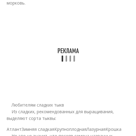
морковь.
Любителям сладких тыкв
Из сладких, рекомендованных для выращивания,
выделяют сорта тыквы:
АтлантЗимняя сладкаяКрупноплоднаяЛазурнаяКрошка
Но это не значит, что посеяв семена названных