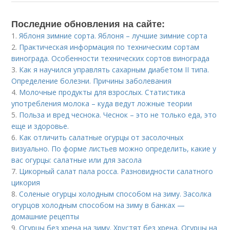
Последние обновления на сайте:
1.
Яблоня зимние сорта. Яблоня – лучшие зимние сорта
2.
Практическая информация по техническим сортам
винограда. Особенности технических сортов винограда
3.
Как я научился управлять сахарным диабетом II типа.
Определение болезни. Причины заболевания
4.
Молочные продукты для взрослых. Статистика
употребления молока – куда ведут ложные теории
5.
Польза и вред чеснока. Чеснок – это не только еда, это
еще и здоровье.
6.
Как отличить салатные огурцы от засолочных
визуально. По форме листьев можно определить, какие у
вас огурцы: салатные или для засола
7.
Цикорный салат пала росса. Разновидности салатного
цикория
8.
Соленые огурцы холодным способом на зиму. Засолка
огурцов холодным способом на зиму в банках —
домашние рецепты
9.
Огурцы без хрена на зиму. Хрустят без хрена. Огурцы на