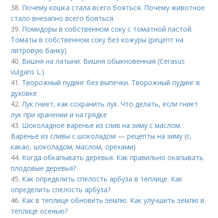
38.
Почему кошка стала всего бояться. Почему животное
стало внезапно всего бояться
39.
Помидоры в собственном соку с томатной пастой.
Томаты в собственном соку без кожуры (рецепт на
литровую банку)
40.
Вишня на латыни. Вишня обыкновенная (Cerasus
vulgaris L.)
41.
Творожный пудинг без выпечки. Творожный пудинг в
духовке
42.
Лук гниет, как сохранить лук. Что делать, если гниет
лук при хранении и на грядке
43.
Шоколадное варенье из слив на зиму с маслом.
Варенье из сливы с шоколадом — рецепты на зиму (с,
какао, шоколадом, маслом, орехами)
44.
Когда обкапывать деревья. Как правильно окапывать
плодовые деревья?
45.
Как определить спелость арбуза в теплице. Как
определить спелость арбуза?
46.
Как в теплице обновить землю. Как улучшить землю в
теплице осенью?