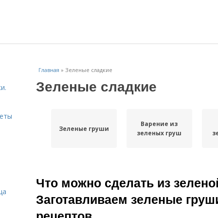
Главная
»
Зеленые сладкие
Зеленые сладкие
и.
веты
Варение из
Зеленые груши
зеленых груш
з
Что можно сделать из зелено
ца
Заготавливаем зеленые груши
рецептов