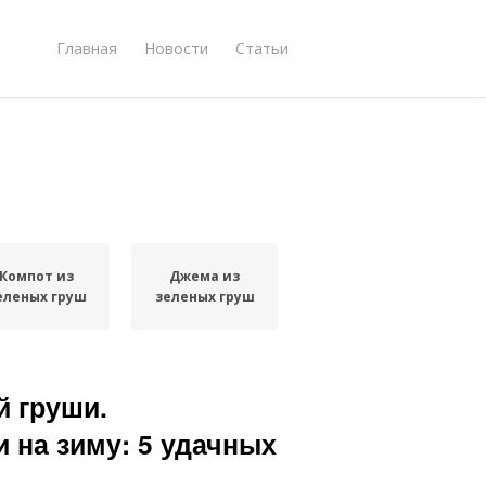
Главная
Новости
Статьи
Компот из
Джема из
еленых груш
зеленых груш
й груши.
 на зиму: 5 удачных