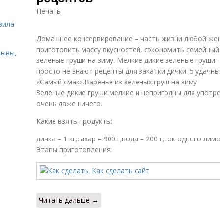
Печать
ь
вила
Домашнее консервирование – часть жизни любой же
приготовить массу вкусностей, сэкономить семейны
зывы,
зеленые груши на зиму. Мелкие дикие зеленые груши 
просто не знают рецепты для закатки дички. 5 удачны
«Самый смак».Варенье из зеленых груш на зиму
Зеленые дикие груши мелкие и непригодны для употре
очень даже ничего.
Какие взять продукты:
дичка – 1 кг;сахар – 900 г;вода – 200 г;сок одного ли
Этапы приготовления:
Читать дальше →