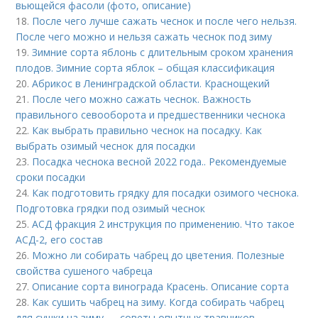
вьющейся фасоли (фото, описание)
18.
После чего лучше сажать чеснок и после чего нельзя.
После чего можно и нельзя сажать чеснок под зиму
19.
Зимние сорта яблонь с длительным сроком хранения
плодов. Зимние сорта яблок – общая классификация
20.
Абрикос в Ленинградской области. Краснощекий
21.
После чего можно сажать чеснок. Важность
правильного севооборота и предшественники чеснока
22.
Как выбрать правильно чеснок на посадку. Как
выбрать озимый чеснок для посадки
23.
Посадка чеснока весной 2022 года.. Рекомендуемые
сроки посадки
24.
Как подготовить грядку для посадки озимого чеснока.
Подготовка грядки под озимый чеснок
25.
АСД фракция 2 инструкция по применению. Что такое
АСД-2, его состав
26.
Можно ли собирать чабрец до цветения. Полезные
свойства сушеного чабреца
27.
Описание сорта винограда Красень. Описание сорта
28.
Как сушить чабрец на зиму. Когда собирать чабрец
для сушки на зиму — советы опытных травников