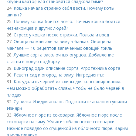
клубни картофеля становятся сладковатыми?
24.
Кошка начала странно себя вести. Почему коты
шипят?
25.
Почему кошка боится всего. Почему кошка боится
незнакомцев и других людей?
26.
Стресс у кошки после стрижки. Польза и вред
27.
Овощи на мангале на зиму в банках. Овощи на
мангале — 10 рецептов запеченных овощей гриль
28.
Лучшие сорта засолочных огурцов. Добавление
статьи в новую подборку
29.
Виноград один описание сорта. Агротехника сорта
30.
Рецепт сад и огород на зиму. Ингредиенты:
31.
Как удалить червей из сливы для консервирования.
Чем можно обработать сливы, чтобы не было червей в
плодах
32.
Сушилка Изидри аналог. Подскажите аналоги сушилки
Изидри
33.
Яблочное пюре из соковарки. Яблочное пюре после
соковарки на зиму. Жмых из яблок после соковарки.
Нежное повидло со сгущенкой из яблочного пюре. Варим
в мультиварке