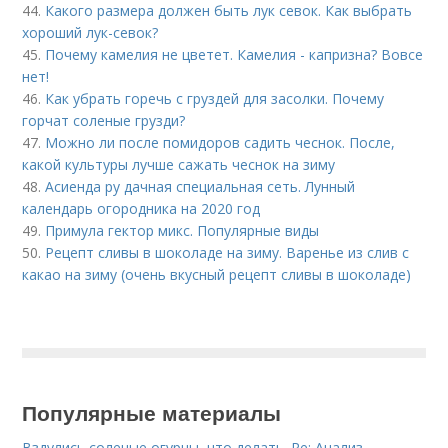
44.
Какого размера должен быть лук севок. Как выбрать
хороший лук-севок?
45.
Почему камелия не цветет. Камелия - капризна? Вовсе
нет!
46.
Как убрать горечь с груздей для засолки. Почему
горчат соленые грузди?
47.
Можно ли после помидоров садить чеснок. После,
какой культуры лучше сажать чеснок на зиму
48.
Асиенда ру дачная специальная сеть. Лунный
календарь огородника на 2020 год
49.
Примула гектор микс. Популярные виды
50.
Рецепт сливы в шоколаде на зиму. Варенье из слив с
какао на зиму (очень вкусный рецепт сливы в шоколаде)
Популярные материалы
Вздулись соленые огурцы, что делать. Re: Анализ