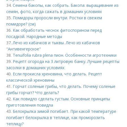
34.
Семена бакопы, как собрать. Бакопа: выращивание из
семян, фото, когда сажать в домашних условиях
35.
Помидоры проросли внутри. Ростки в свежем
помидоре? (см)
36.
Как обработать чеснок фитоспорином перед
посадкой. Народные методы
37.
Лечо из кабачков и тыквы. Лечо из кабачков
"Антивенгерское"
38.
Tenuifolia rubra plena пион. Особенности агротехники
39.
Рецепт огорода на 3 литровую банку. Лучшие рецепты
засолки в домашних условиях
40.
Если прокисла хреновина, что делать. Рецепт
классической хреновины
41.
Горчат соленые грибы, что делать. Почему соленые
грибы горчат? Что делать?
42.
Как повидло сделать густым. Основные принципы
приготовления повидла
43.
Белокрылка зимой погибает. При какой температуре
погибает белокрылка в теплице, как проморозить
теплицу?