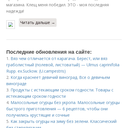
магазина. Клещ меня победил. ЭТО - моя последняя
надежда!
Читать дальше →
Последние обновления на сайте:
1.
Вяз чем отличается от карагача. Берест, или вяз
граболистный (полевой, листоватый) — Ulmus caprinifolia
Rupp. ex.Suckow. (U.campestris)
2.
Когда краснеет девичий виноград. Все о девичьем
винограде
3.
Продукты с истекающим сроком годности. Товары с
истекающим сроком годности
4.
Малосольные огурцы без укропа. Малосольные огурцы
быстрого приготовления — 6 рецептов, чтобы они
получились хрустящие и сочные
5.
Как закрыть огурцы на зиму без зелени. Классический
без стерилизации