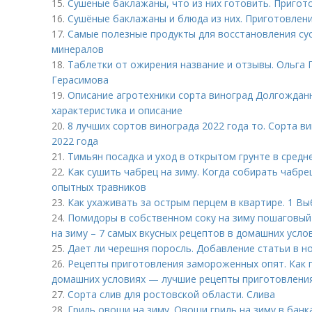
15.
Сушеные баклажаны, что из них готовить. Пригот
16.
Сушёные баклажаны и блюда из них. Приготовлени
17.
Самые полезные продукты для восстановления су
минералов
18.
Таблетки от ожирения название и отзывы. Ольга Г
Герасимова
19.
Описание агротехники сорта виноград Долгождан
характеристика и описание
20.
8 лучших сортов винограда 2022 года то. Сорта в
2022 года
21.
Тимьян посадка и уход в открытом грунте в средн
22.
Как сушить чабрец на зиму. Когда собирать чабре
опытных травников
23.
Как ухаживать за острым перцем в квартире. 1 Вы
24.
Помидоры в собственном соку на зиму пошаговый
на зиму – 7 самых вкусных рецептов в домашних усло
25.
Дает ли черешня поросль. Добавление статьи в н
26.
Рецепты приготовления замороженных опят. Как 
домашних условиях — лучшие рецепты приготовлени
27.
Сорта слив для ростовской области. Слива
28.
Гриль овощи на зиму. Овощи гриль на зиму в банк