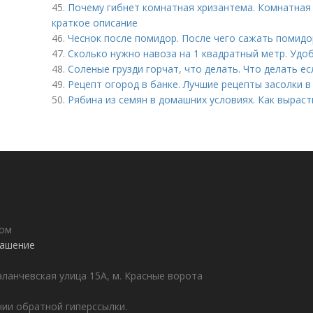
45.
Почему гибнет комнатная хризантема. Комнатная 
краткое описание
46.
Чеснок после помидор. После чего сажать помид
47.
Сколько нужно навоза на 1 квадратный метр. Удо
48.
Соленые грузди горчат, что делать. Что делать ес
49.
Рецепт огород в банке. Лучшие рецепты засолки 
50.
Рябина из семян в домашних условиях. Как выраст
дом
лашение
аланчевская улица 15А, м. Красные ворота
ии обратной гиперссылки.