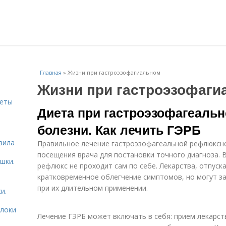
Главная
»
Жизни при гастроэзофагиальном
Жизни при гастроэзофаги
веты
Диета при гастроэзофагеаль
болезни. Как лечить ГЭРБ
ь
вила
Правильное лечение гастроэзофагеальной рефлюксной
посещения врача для постановки точного диагноза. 
шки.
рефлюкс не проходит сам по себе. Лекарства, отпуск
кратковременное облегчение симптомов, но могут з
при их длительном применении.
и.
блоки
Лечение ГЭРБ может включать в себя: прием лекарст