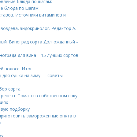
овление блюда по шагам:
е блюда по шагам:
ставов. Источники витаминов и
воздева, эндокринолог. Редактор А.
ный. Виноград сорта Долгожданный –
инограда для вина – 15 лучших сортов
ей полосе. Итог
ц для сушки на зиму — советы
бор сорта.
 рецепт. Томаты в собственном соку
виях
овую подборку
приготовить замороженные опята в
я
ах