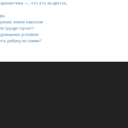
хризантема —, что это за цветок,
оры
брение земли навозом
ли грузди горчат?
в домашних условиях
ить рябину из семян?