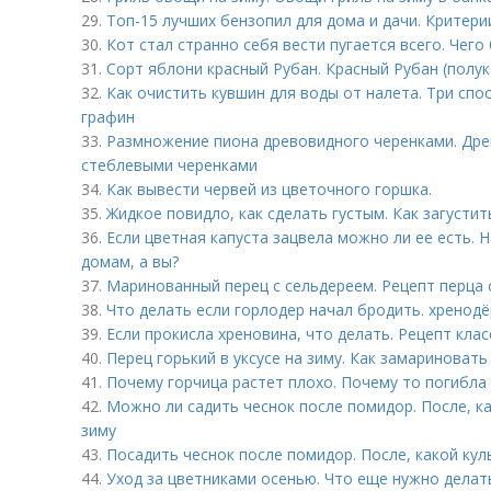
29.
Топ-15 лучших бензопил для дома и дачи. Критери
30.
Кот стал странно себя вести пугается всего. Чего
31.
Сорт яблони красный Рубан. Красный Рубан (полу
32.
Как очистить кувшин для воды от налета. Три сп
графин
33.
Размножение пиона древовидного черенками. Др
стеблевыми черенками
34.
Как вывести червей из цветочного горшка.
35.
Жидкое повидло, как сделать густым. Как загусти
36.
Если цветная капуста зацвела можно ли ее есть. 
домам, а вы?
37.
Маринованный перец с сельдереем. Рецепт перца 
38.
Что делать если горлодер начал бродить. хренодё
39.
Если прокисла хреновина, что делать. Рецепт кла
40.
Перец горький в уксусе на зиму. Как замариновать
41.
Почему горчица растет плохо. Почему то погибла
42.
Можно ли садить чеснок после помидор. После, к
зиму
43.
Посадить чеснок после помидор. После, какой кул
44.
Уход за цветниками осенью. Что еще нужно делат