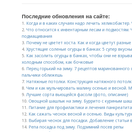
Последние обновления на сайте:
1.
Когда и в каких случаях надо лечить хеликобактер.
2.
Что относится к инвентарным лесам и подмостям. 
подмащивания
3.
Почему не цветет хоста. Как и когда цветут разные
4.
Хрустящие соленые огурцы в банках: 5 супер вкусн
5.
Как засолить огурцы в банках, чтобы они не взрыв
холодным способом, как бочковые
6.
Перец горький на зиму. 7 рецептов маринованного 
пальчики оближешь
7.
Натяжные потолки. Конструкция натяжного потолк
8.
Чем и как мульчировать малину осенью и весной. 
9.
Лучшие сорта вьющейся фасоли (фото, описание)
10.
Овощной шашлык на зиму. Буррито с куриным ша
11.
Питание для профилактики и лечения панкреатита
12.
Как сажать чеснок весной и осенью. Виды культур
13.
Выбирая чеснок для посадки. Добавление статьи 
14.
Репа посадка под зиму. Подзимний посев репы