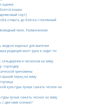
и оценки
 боятся кошки
карликовый сорт)
особа отмыть до блеска стеклянный
евовидный пион. Размножение
ть жидкое варенье для выпечки
Наша редакция моет руки и сидит по
с сельдереем и чесноком на зиму
р -горлодёр
ссической хреновины
 горький перец на зиму
 горчица
акой культуры лучше сажать чеснок на
ьтуры лучше сажать чеснок на зиму
ь с цветами осенью?