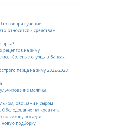
 Что говорят ученые
Что относится к средствам
 сорта?
ых рецептов на зиму
ались. Соленые огурцы в банках
острого перца на зиму 2022-2023:
а
Мульчирование малины
шлыком, овощами и сыром
. Обследование панкреатита
ы по сезону посадки
в новую подборку