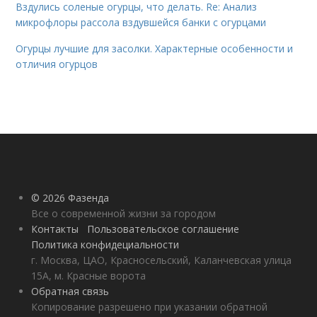
Вздулись соленые огурцы, что делать. Re: Анализ
микрофлоры рассола вздувшейся банки с огурцами
Огурцы лучшие для засолки. Характерные особенности и
отличия огурцов
© 2026 Фазенда
Все о современной жизни за городом
Контакты
Пользовательское соглашение
Политика конфидециальности
г. Москва, ЦАО, Красносельский, Каланчевская улица
15А, м. Красные ворота
Обратная связь
Копирование разрешено при указании обратной