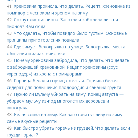
41.
Хреновина прокисла, что делать. Рецепт: хреновина из
помидор с чесноком и хреном на зиму
42.
Сохнут листья пиона. Засохли и заболели листья
пионов? Вам сюда!
43.
Что сделать, чтобы повидло было густым. Основные
принципы приготовления повидла
44.
Где зимует белокрылка на улице. Белокрылка: места
обитания и характеристики
45.
Почему хреновина забродила, что делать. Что делать
с забродившей хреновиной. Рецепт хреновины (соус
«хренодер») из хрена с помидорами
46.
Горчица белая и горчица желтая. Горчица белая –
сидерат для повышения плодородия и санации грунта
47.
Нужно ли мульчу убирать на зиму. Конец августа —
убираем мульчу из-под многолетних деревьев и
винограда!
48.
Белая слива на зиму. Как заготовить сливу на зиму —
самые вкусные рецепты
49.
Как быстро убрать горечь из груздей. Что делать если
грузди горчат?