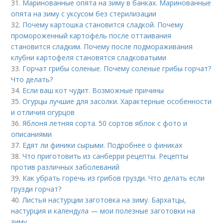
31.
Маринованные опята на зиму в банках. Маринованные
опята на зиму с уксусом без стерилизации
32.
Почему картошка становится сладкой. Почему
промороженный картофель после оттаивания
становится сладким. Почему после подмораживания
клубни картофеля становятся сладковатыми
33.
Горчат грибы соленые. Почему соленые грибы горчат?
Что делать?
34.
Если ваш кот чудит. Возможные причины
35.
Огурцы лучшие для засолки. Характерные особенности
и отличия огурцов
36.
Яблоня летняя сорта. 50 сортов яблок с фото и
описаниями
37.
Едят ли финики сырыми. Подробнее о финиках
38.
Что приготовить из санберри рецепты. Рецепты
против различных заболеваний
39.
Как убрать горечь из грибов грузди. Что делать если
грузди горчат?
40.
Листья настурции заготовка на зиму. Бархатцы,
настурция и календула — мои полезные заготовки на
зиму