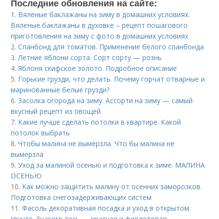
Последние обновления на сайте:
1.
Вяленые баклажаны на зиму в домашних условиях.
Вяленые баклажаны в духовке – рецепт пошагового
приготовления на зиму с фото в домашних условиях
2.
Спанбонд для томатов. Применение белого спанбонда
3.
Летние яблони сорта. Сорт сорту — рознь
4.
Яблоня скифское золото. Подробное описание
5.
Горькие грузди, что делать. Почему горчат отварные и
маринованные белые грузди?
6.
Засолка огорода на зиму. Ассорти на зиму — самый
вкусный рецепт из овощей
7.
Какие лучше сделать потолки в квартире. Какой
потолок выбрать
8.
Чтобы малина не вымерзла. Что бы малина не
вымерзла
9.
Уход за малиной осенью и подготовка к зиме. МАЛИНА
ОСЕНЬЮ
10.
Как можно защитить малину от осенних заморозков.
Подготовка снегозадерживающих систем
11.
Фасоль декоративная посадка и уход в открытом
грунте. Знакомьтесь — красная и фиолетовая