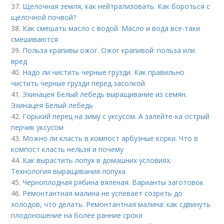
37.
Щелочная земля, как нейтрализовать. Как бороться с
щелочной почвой?
38.
Как смешать масло с водой. Масло и вода все-таки
смешиваются
39.
Польза крапивы ожог. Ожог крапивой: польза или
вред
40.
Надо ли чистить черные грузди. Как правильно
чистить черные грузди перед засолкой
41.
Эхинацея Белый лебедь выращивание из семян.
Эхинацея Белый лебедь
42.
Горький перец на зиму с уксусом. А залейте-ка острый
перчик уксусом
43.
Можно ли класть в компост арбузные корки. Что в
компост класть нельзя и почему
44.
Как вырастить лопух в домашних условиях.
Технология выращивания лопуха
45.
Черноплодная рябина вяленая. Варианты заготовок
46.
Ремонтантная малина не успевает созреть до
холодов, что делать. Ремонтантная малина: как сдвинуть
плодоношение на более ранние сроки