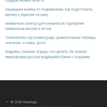
сладкая: можно ли есть
Защищаем малину от подмерзания. Как подготовить
малину к укрытию на зиму
Аммиачная селитра для клематисов. Удобрение
клематисов весной и летом
Технические сорта винограда: сравнительная таблица,
описание, отзывы, фото
Вздулись соленые огурцы, что делать. Re: Анализ
микрофлоры рассола вздувшейся банки с огурцами
© 2026 Фазенда