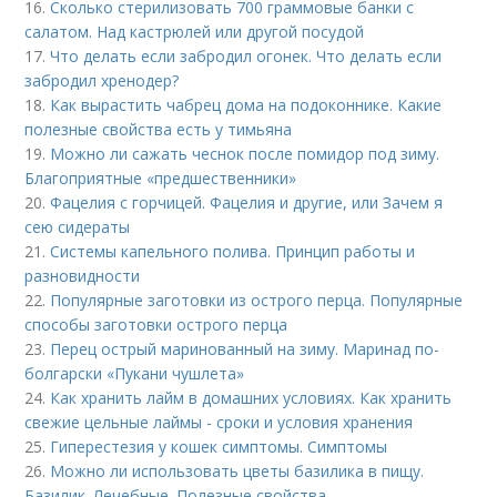
16.
Сколько стерилизовать 700 граммовые банки с
салатом. Над кастрюлей или другой посудой
17.
Что делать если забродил огонек. Что делать если
забродил хренодер?
18.
Как вырастить чабрец дома на подоконнике. Какие
полезные свойства есть у тимьяна
19.
Можно ли сажать чеснок после помидор под зиму.
Благоприятные «предшественники»
20.
Фацелия с горчицей. Фацелия и другие, или Зачем я
сею сидераты
21.
Системы капельного полива. Принцип работы и
разновидности
22.
Популярные заготовки из острого перца. Популярные
способы заготовки острого перца
23.
Перец острый маринованный на зиму. Маринад по-
болгарски «Пукани чушлета»
24.
Как хранить лайм в домашних условиях. Как хранить
свежие цельные лаймы - сроки и условия хранения
25.
Гиперестезия у кошек симптомы. Симптомы
26.
Можно ли использовать цветы базилика в пищу.
Базилик. Лечебные. Полезные свойства