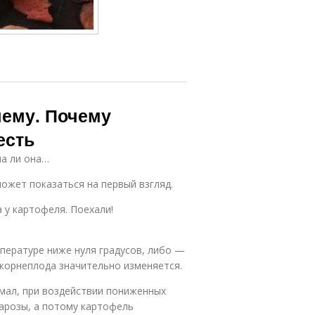
чему. Почему
есть
на ли она…
может показаться на первый взгляд.
 у картофеля. Поехали!
пературе ниже нуля градусов, либо —
 корнеплода значительно изменяется.
мал, при воздействии пониженных
арозы, а потому картофель