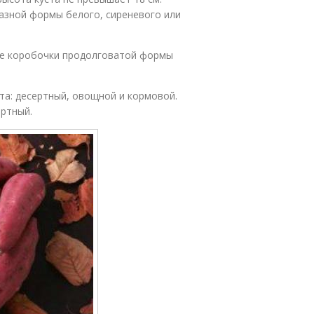
азной формы белого, сиреневого или
ые коробочки продолговатой формы
та: десертный, овощной и кормовой.
ертный.