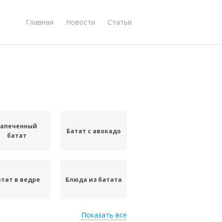
Главная
Новости
Статьи
Запеченный
Батат с авокадо
батат
атат в ведре
Блюда из батата
Показать все