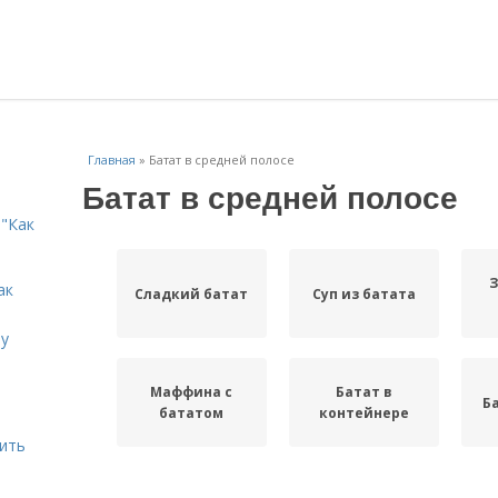
Главная
»
Батат в средней полосе
Батат в средней полосе
"Как
ак
Сладкий батат
Суп из батата
ту
Маффина с
Батат в
Б
бататом
контейнере
дить