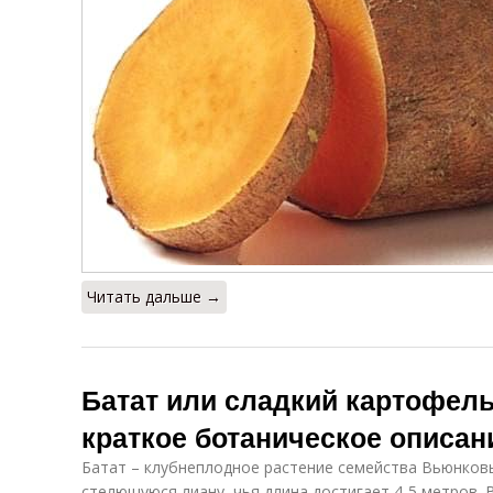
Читать дальше →
Батат или сладкий картофель
краткое ботаническое описан
Батат – клубнеплодное растение семейства Вьюнков
стелющуюся лиану, чья длина достигает 4-5 метров. 