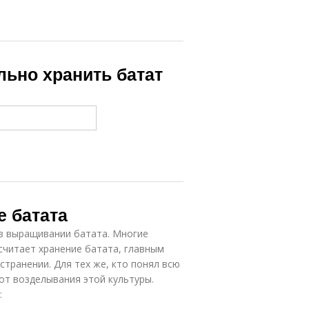
ильно хранить батат
е батата
 в выращивании батата. Многие
 считает хранение батата, главным
транении. Для тех же, кто понял всю
 от возделывания этой культуры.
: