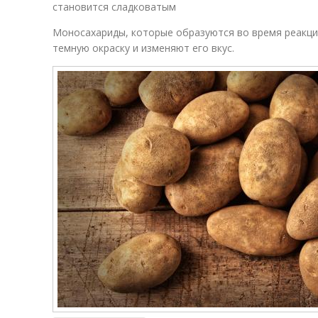
становится сладковатым
Моносахариды, которые образуются во время реакци
темную окраску и изменяют его вкус.