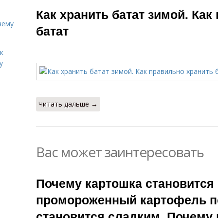
Батат с зеленым
Как хранить батат зимой. Как
луком
чему
батат
к
у
Читать дальше →
Вас может заинтересовать
Почему картошка становится
промороженный картофель п
становится сладким. Почему