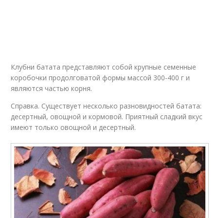
Сладкий батат
Батат в контейнере
Батат в средней
Клубни батата представляют собой крупные семенные
Батат в ведре
полосе
коробочки продолговатой формы массой 300-400 г и
являются частью корня.
Справка. Существует несколько разновидностей батата:
Батат с зеленым
десертный, овощной и кормовой. Приятный сладкий вкус
Блюда из батата
луком
имеют только овощной и десертный.
Жареный батат
Батат со специями