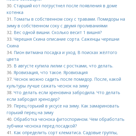
30.
Старший кот погрустнел после появления в доме
котенка
31.
Томаты в собственном соку с травами. Помидоры на
зиму в собственном соку с двумя проливаниями
32.
Вес одной вишни. Сколько весит 1 вишня?
33.
Черешня Скина описание сорта. Саженцы черешни
Скина
34.
Пион витмана посадка и уход. В поисках жёлтого
цвета
35.
В августе купила лилии с ростками, что делать.
36.
Яровизация, что такое. Яровизация
37.
Чеснок можно садить после помидор. После, какой
культуры лучше сажать чеснок на зиму
38.
Что делать если хреновина забродила. Что делать
если забродил хренодер?
39.
Перец горький в уксусе на зиму. Как замариновать
горький перец на зиму
40.
Обработка чеснока фитоспорином. Чем обработать
зубчики чеснока перед посадкой?
41.
Как определить сорт клематиса. Садовые группы,