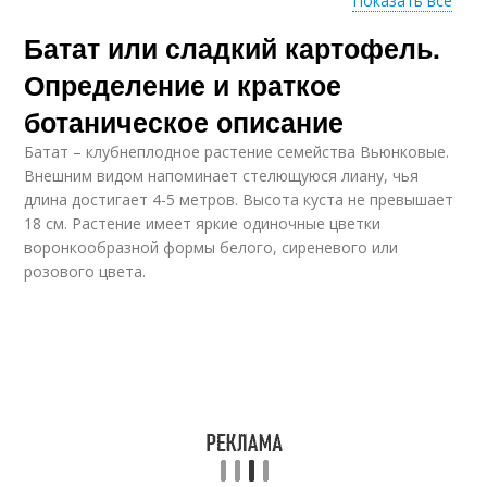
Показать все
Батат или сладкий картофель.
Маффина с бататом
Рецепты с бататом
Определение и краткое
ботаническое описание
Батат – клубнеплодное растение семейства Вьюнковые.
Крем-суп из батата
Батат с орехами
Внешним видом напоминает стелющуюся лиану, чья
длина достигает 4-5 метров. Высота куста не превышает
18 см. Растение имеет яркие одиночные цветки
воронкообразной формы белого, сиреневого или
розового цвета.
Фаршированный
Пюре из батата
батат
Запеканка-суфле из
Запеканка из батата
батата