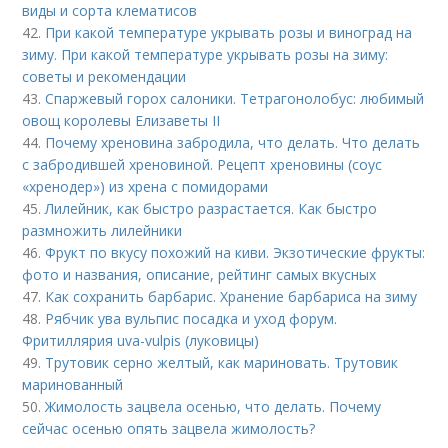
виды и сорта клематисов
42.
При какой температуре укрывать розы и виноград на
зиму. При какой температуре укрывать розы на зиму:
советы и рекомендации
43.
Спаржевый горох салоники. Тетрагонолобус: любимый
овощ королевы Елизаветы II
44.
Почему хреновина забродила, что делать. Что делать
с забродившей хреновиной. Рецепт хреновины (соус
«хренодер») из хрена с помидорами
45.
Лилейник, как быстро разрастается. Как быстро
размножить лилейники
46.
Фрукт по вкусу похожий на киви. Экзотические фрукты:
фото и названия, описание, рейтинг самых вкусных
47.
Как сохранить барбарис. Хранение барбариса на зиму
48.
Рябчик ува вульпис посадка и уход форум.
Фритиллярия uva-vulpis (луковицы)
49.
Трутовик серно желтый, как мариновать. Трутовик
маринованный
50.
Жимолость зацвела осенью, что делать. Почему
сейчас осенью опять зацвела жимолость?