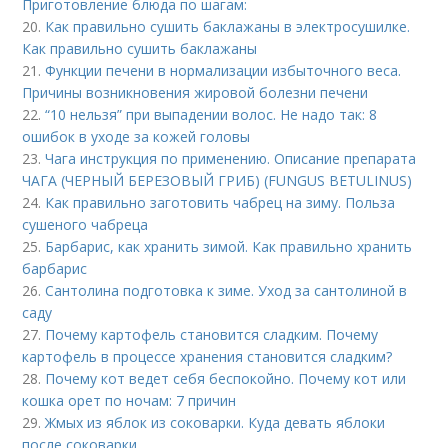
Приготовление блюда по шагам:
20.
Как правильно сушить баклажаны в электросушилке.
Как правильно сушить баклажаны
21.
Функции печени в нормализации избыточного веса.
Причины возникновения жировой болезни печени
22.
“10 нельзя” при выпадении волос. Не надо так: 8
ошибок в уходе за кожей головы
23.
Чага инструкция по применению. Описание препарата
ЧАГА (ЧЕРНЫЙ БЕРЕЗОВЫЙ ГРИБ) (FUNGUS BETULINUS)
24.
Как правильно заготовить чабрец на зиму. Польза
сушеного чабреца
25.
Барбарис, как хранить зимой. Как правильно хранить
барбарис
26.
Сантолина подготовка к зиме. Уход за сантолиной в
саду
27.
Почему картофель становится сладким. Почему
картофель в процессе хранения становится сладким?
28.
Почему кот ведет себя беспокойно. Почему кот или
кошка орет по ночам: 7 причин
29.
Жмых из яблок из соковарки. Куда девать яблоки
после соковарки