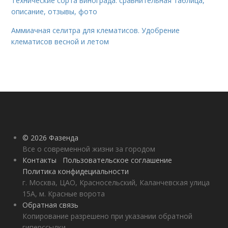
Технические сорта винограда: сравнительная таблица,
описание, отзывы, фото
Аммиачная селитра для клематисов. Удобрение
клематисов весной и летом
© 2026 Фазенда
Все о современной жизни за городом
Контакты
Пользовательское соглашение
Политика конфидециальности
г. Москва, ЦАО, Красносельский, Каланчевская улица
15А, м. Красные ворота
Обратная связь
Копирование разрешено при указании обратной
гиперссылки.