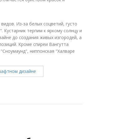
видов. Из-за белых соцветий, густо
. Кустарник терпим к яркому солнцу и
айне до создания живых изгородей, а
позиций. Кроме спиреи Вангутта
 "Сноумаунд", ниппонская "Халваре