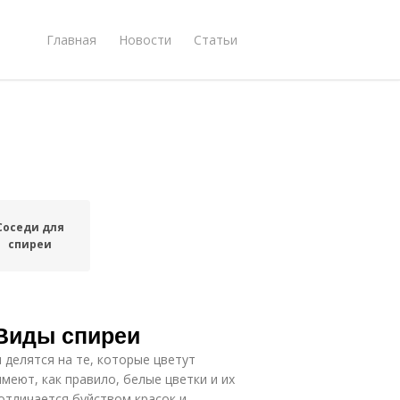
Главная
Новости
Статьи
Соседи для
спиреи
 Виды спиреи
 делятся на те, которые цветут
меют, как правило, белые цветки и их
отличается буйством красок и