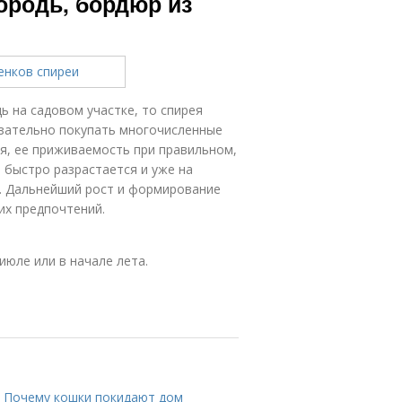
ородь, бордюр из
 на садовом участке, то спирея
бязательно покупать многочисленные
ся, ее приживаемость при правильном,
 быстро разрастается и уже на
и. Дальнейший рост и формирование
их предпочтений.
июле или в начале лета.
а. Почему кошки покидают дом