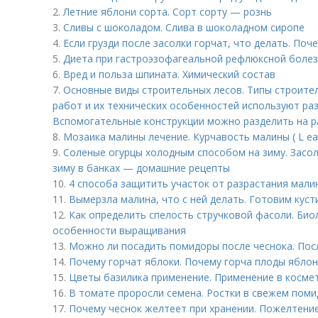
2.
Летние яблони сорта. Сорт сорту — рознь
3.
Сливы с шоколадом. Слива в шоколадном сиропе
4.
Если грузди после засолки горчат, что делать. Поч
5.
Диета при гастроэзофагеальной рефлюксной болез
6.
Вред и польза шпината. Химический состав
7.
Основные виды строительных лесов. Типы строител
работ и их технических особенностей используют ра
Вспомогательные конструкции можно разделить на ра
8.
Мозаика малины лечение. Курчавость малины ( L eaf 
9.
Соленые огурцы холодным способом на зиму. Засо
зиму в банках — домашние рецепты
10.
4 способа защитить участок от разрастания мали
11.
Вымерзла малина, что с ней делать. Готовим куст
12.
Как определить спелость стручковой фасоли. Био
особенности выращивания
13.
Можно ли посадить помидоры после чеснока. Пос
14.
Почему горчат яблоки. Почему горча плоды ябло
15.
Цветы базилика применение. Применение в косме
16.
В томате проросли семена. Ростки в свежем помид
17.
Почему чеснок желтеет при хранении. Пожелтение