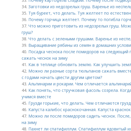
33.
Почему картофель сладкий. Почему после подмор
34.
Заготовки из недозрелых груш. Варенье из неспел
35.
Туя буреет, что делать. Туя желтеет по естестве
36.
Почему горчица желтеет. Почему то погибла горч
37.
Что можно приготовить из недозрелых груш. Можн
груш?
38.
Что делать с зелеными грушами. Варенье из неспе
39.
Выращивание рябины из семян в домашних условия
40.
Посадка чеснока после помидоров на следующий г
сажать чеснок на зиму
41.
Как в теплице обновить землю. Как улучшить зем
42.
Можно ли разные сорта тюльпанов сажать вместе
с годами начать цвести другим цветом?
43.
Альпинарии и рокарии. Чем отличается альпинари
44.
Как понять, что стручковая фасоль созрела. Когд
учимся вместе
45.
Грузди горькие, что делать. Чем отличаются груз
46.
Капуста калибос краснокочанная. Капуста красно
47.
Можно ли после помидоров садить чеснок. После,
на зиму
48.
Пахнет ли спатифиллум. Спатифиллум ядовитый ил