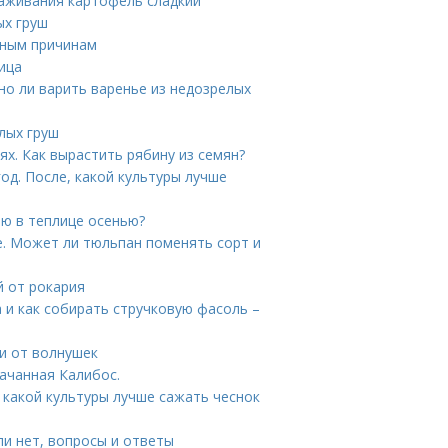
аживания картофель сладкий
ых груш
нным причинам
ица
о ли варить варенье из недозрелых
лых груш
х. Как вырастить рябину из семян?
од. После, какой культуры лучше
лю в теплице осенью?
. Может ли тюльпан поменять сорт и
й от рокария
а и как собирать стручковую фасоль –
ди от волнушек
качанная Калибос.
 какой культуры лучше сажать чеснок
и нет, вопросы и ответы