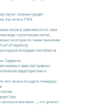
ему горчат соленые грузди?
ни. Как лечить ГЭРБ
ьных лесов В зависимости от типа
зные виды строительных лесов.
зные категории по таким признакам:
curl of raspberry)
лка огурцов холодным способом на
ны. Сидераты
ики малины к зиме Как правило,
логические характеристики и
ле чего можно посадить помидоры
ни
тологии
оре? (см)
 чеснока в мае-июне …, что делать?