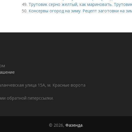
49.
Трутовик серно желтый, как мариновать. Трутов
50.
Консервы огород на зиму. Рецепт заготовки на зи
дом
лашение
аланчевская улица 15А, м. Красные ворота
ии обратной гиперссылки.
© 2026,
Фазенда
.