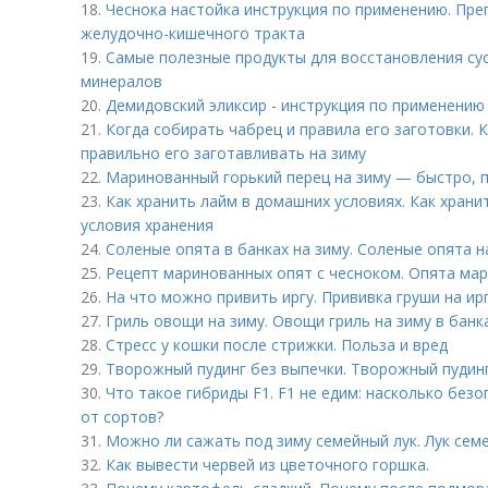
18.
Чеснока настойка инструкция по применению. Пр
желудочно-кишечного тракта
19.
Самые полезные продукты для восстановления су
минералов
20.
Демидовский эликсир - инструкция по применению
21.
Когда собирать чабрец и правила его заготовки. 
правильно его заготавливать на зиму
22.
Маринованный горький перец на зиму — быстро, п
23.
Как хранить лайм в домашних условиях. Как храни
условия хранения
24.
Соленые опята в банках на зиму. Соленые опята н
25.
Рецепт маринованных опят с чесноком. Опята мар
26.
На что можно привить иргу. Прививка груши на ир
27.
Гриль овощи на зиму. Овощи гриль на зиму в банк
28.
Стресс у кошки после стрижки. Польза и вред
29.
Творожный пудинг без выпечки. Творожный пудинг
30.
Что такое гибриды F1. F1 не едим: насколько без
от сортов?
31.
Можно ли сажать под зиму семейный лук. Лук семе
32.
Как вывести червей из цветочного горшка.