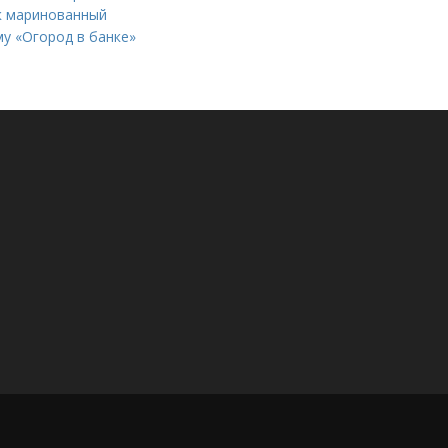
ик маринованный
му «Огород в банке»