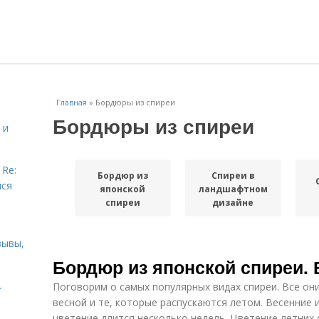
Главная
»
Бордюры из спиреи
Бордюры из спиреи
 и
 Re:
Бордюр из
Спиреи в
йся
японской
ландшафтном
спиреи
дизайне
зывы,
Бордюр из японской спиреи.
.
Поговорим о самых популярных видах спиреи. Все они
весной и те, которые распускаются летом. Весенние и
цветение длится несколько недель. Цветение летних 