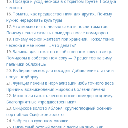
15.
Посадка и уход чеснока в открытом грунте. Посадка
чеснока
16.
Томаты, как предшественники для других.. Почему
нужно чередовать культуры
17.
Что можно и что нельзя сажать после томатов.
Почему нельзя сажать помидоры после помидоров
18.
Почему чеснок желтеет при хранении. Пожелтение
чеснока в мае-июне …, что делать?
19.
Заливка для томатов в собственном соку на литр.
Помидоры в собственном соку — 7 рецептов на зиму
пальчики оближешь
20.
Выбирая чеснок для посадки. Добавление статьи в
новую подборку
21.
Функции печени в нормализации избыточного веса.
Причины возникновения жировой болезни печени
22.
Можно ли сажать чеснок после помидор под зиму.
Благоприятные «предшественники»
23.
Скифское золото яблоня. Крупноплодный осенний
сорт яблок Скифское золото
24.
Чабрец на кухонном окошке
25.
Пикантный острый перец с луком на зиму. Как