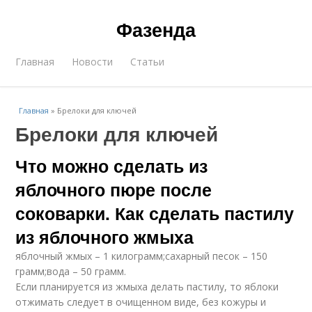
Фазенда
Главная
Новости
Статьи
Главная
»
Брелоки для ключей
Брелоки для ключей
Что можно сделать из
яблочного пюре после
соковарки. Как сделать пастилу
из яблочного жмыха
яблочный жмых – 1 килограмм;сахарный песок – 150
грамм;вода – 50 грамм.
Если планируется из жмыха делать пастилу, то яблоки
отжимать следует в очищенном виде, без кожуры и