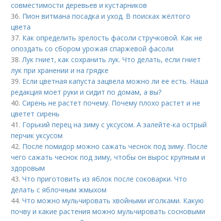
совместимости деревьев и кустарников
36.
Пион витмана посадка и уход. В поисках жёлтого
цвета
37.
Как определить зрелость фасоли стручковой. Как не
опоздать со сбором урожая спаржевой фасоли
38.
Лук гниет, как сохранить лук. Что делать, если гниет
лук при хранении и на грядке
39.
Если цветная капуста зацвела можно ли ее есть. Наша
редакция моет руки и сидит по домам, а вы?
40.
Сирень не растет почему. Почему плохо растет и не
цветет сирень
41.
Горький перец на зиму с уксусом. А залейте-ка острый
перчик уксусом
42.
После помидор можно сажать чеснок под зиму. После
чего сажать чеснок под зиму, чтобы он вырос крупным и
здоровым
43.
Что приготовить из яблок после соковарки. Что
делать с яблочным жмыхом
44.
Что можно мульчировать хвойными иголками. Какую
почву и какие растения можно мульчировать сосновыми